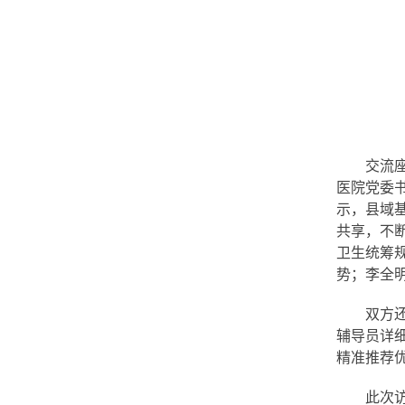
交流
医院党委
示，县域
共享，不
卫生统筹
势；李全
双方
辅导员详
精准推荐
此次