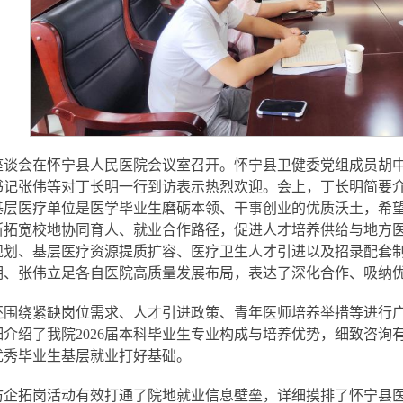
座谈会在怀宁县人民医院会议室召开。怀宁县卫健委党组成员胡
书记张伟等对丁长明一行到访表示热烈欢迎。会上，丁长明简要
基层医疗单位是医学毕业生磨砺本领、干事创业的优质沃土，希
断拓宽校地协同育人、就业合作路径，促进人才培养供给与地方
规划、基层医疗资源提质扩容、医疗卫生人才引进以及招录配套
明、张伟立足各自医院高质量发展布局，表达了深化合作、吸纳
还围绕紧缺岗位需求、人才引进政策、青年医师培养举措等进行
细介绍了我院2026届本科毕业生专业构成与培养优势，细致咨
优秀毕业生基层就业打好基础。
访企拓岗活动有效打通了院地就业信息壁垒，详细摸排了怀宁县