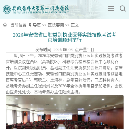
当前位置:
引导页
>>
医院要闻
>> 正文
2026年安徽省口腔类别执业医师实践技能考试考
官培训顺利举行
发布时间 :2026-06-08 点击量：[
]
6月5日下午，2026年安徽省口腔类别执业医师实践技能考试考
官培训会议在西区（高新院区）科教综合楼五楼会议中心顺利召
开。医院副处级组织员、基地副主任汪安勇参加会议并讲话。临床
技能中心主任张志功、安徽省口腔类别执业医师实践技能考试基地
首席考官后军、韩晓兰、王海林，总考官薛浩伟，口腔科负责人、
基地考务办副主任崔娟娟以及2026年全体执考考官参加培训。会议
由医务处处长、基地考务办主任陆姚主持。