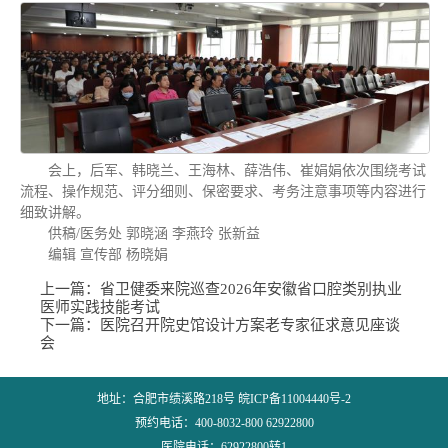
会上，后军、韩晓兰、王海林、薛浩伟、崔娟娟依次围绕考试
流程、操作规范、评分细则、保密要求、考务注意事项等内容进行
细致讲解。
供稿/医务处
郭晓涵 李燕玲 张新益
编辑 宣传部 杨晓娟
上一篇：
省卫健委来院巡查2026年安徽省口腔类别执业
医师实践技能考试
下一篇：
医院召开院史馆设计方案老专家征求意见座谈
会
地址：合肥市绩溪路218号 皖ICP备11004440号-2
预约电话：400-8032-800 62922800
医院电话：62922800转1