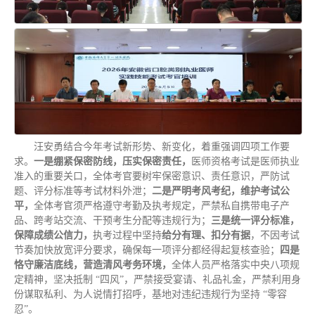
汪安勇结合今年考试新形势、新变化，着重强调四项工作要
求。
一是绷紧保密防线，压实保密责任，
医师资格考试是医师执业
准入的重要关口，全体考官要树牢保密意识、责任意识，严防试
题、评分标准等考试材料外泄；
二是严明考风考纪，维护考试公
平，
全体考官须严格遵守考勤及执考规定，严禁私自携带电子产
品、跨考站交流、干预考生分配等违规行为；
三是统一评分标准，
保障成绩公信力，
执考过程中坚持
给分有理、扣分有据
，不因考试
节奏加快放宽评分要求，确保每一项评分都经得起复核查验；
四是
恪守廉洁底线，营造清风考务环境，
全体人员严格落实中央八项规
定精神，坚决抵制 “四风”，严禁接受宴请、礼品礼金，严禁利用身
份谋取私利、为人说情打招呼，基地对违纪违规行为坚持 “零容
忍”。