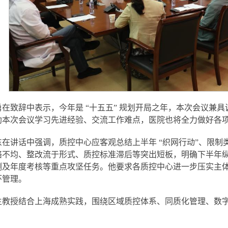
勇在致辞中表示，今年是 “十五五” 规划开局之年，本次会议兼
助本次会议学习先进经验、交流工作难点，医院也将全力做好各
东在讲话中强调，质控中心应客观总结上半年 “织网行动”、限
络不均、整改流于形式、质控标准滞后等突出短板，明确下半年
测及年度考核等重点攻坚任务。他要求各质控中心进一步压实主
环管理。
生教授结合上海成熟实践，围绕区域质控体系、同质化管理、数