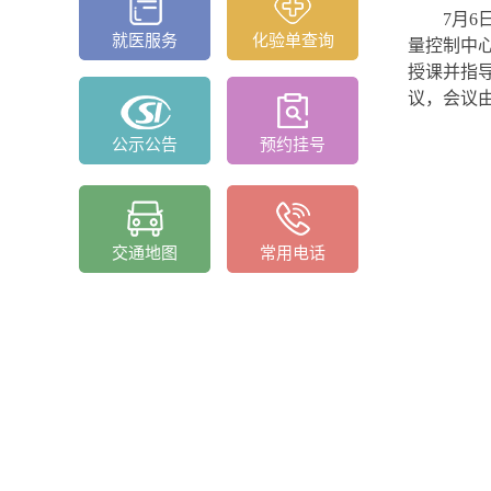
7月
就医服务
化验单查询
量控制中
授课并指
议，会议
公示公告
预约挂号
交通地图
常用电话