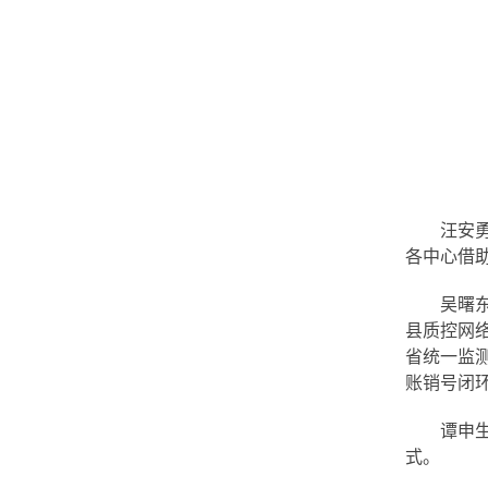
汪安
各中心借
吴曙
县质控网
省统一监
账销号闭
谭申
式。