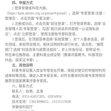
四、申报方式
1.登录安徽省科技大脑，
（https://kjdn.ahinfo.org.cn/portal/#/portal），选择“专家登录/注册｜
管理员”，点击页面“专家注册”。
2.注册成功后，点击页面“前往登录”，打开登录界面，选择“业
务管理人员/专家登录”，勾选“我已阅读并同意统一认证隐私协
议”，点击“立即登录”，使用注册账号密码登录。
3.登录后，在顶部菜单选择“系统管理”，对个人基本信息、研
究领域、承担项目情况、相关证明材料进行补充。请注意，“推荐
部门”选择“科技改革与政策法规处”，并上传身份证、职称证书、
所在单位推荐函、主要科普业绩证明（赛事评委聘书、科普项目/
作品、获奖证书等）。
五、其他说明
科普专家征集入库全年常态化开展，按批对提交的申报材料完
成审核等流程，确定入库专家名单。对符合要求的科普专家将择优
推荐至国家赛事评委专家库。
六、联系方式
联系人：赵艳、孟海
电话：0551-62657205、62654916
技术支持：13023098652、13155113928
安徽省科技厅