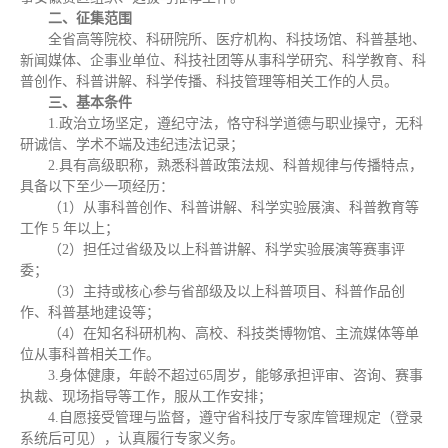
二、征集范围
全省高等院校、科研院所、医疗机构、科技场馆、科普基地、
新闻媒体、企事业单位、科技社团等从事科学研究、科学教育、科
普创作、科普讲解、科学传播、科技管理等相关工作的人员。
三、基本条件
1.政治立场坚定，遵纪守法，恪守科学道德与职业操守，无科
研诚信、学术不端及违纪违法记录；
2.具有高级职称，熟悉科普政策法规、科普规律与传播特点，
具备以下至少一项经历：
（1）从事科普创作、科普讲解、科学实验展演、科普教育等
工作 5 年以上；
（2）担任过省级及以上科普讲解、科学实验展演等赛事评
委；
（3）主持或核心参与省部级及以上科普项目、科普作品创
作、科普基地建设等；
（4）在知名科研机构、高校、科技类博物馆、主流媒体等单
位从事科普相关工作。
3.身体健康，年龄不超过65周岁，能够承担评审、咨询、赛事
执裁、现场指导等工作，服从工作安排；
4.自愿接受管理与监督，遵守省科技厅专家库管理规定（登录
系统后可见），认真履行专家义务。