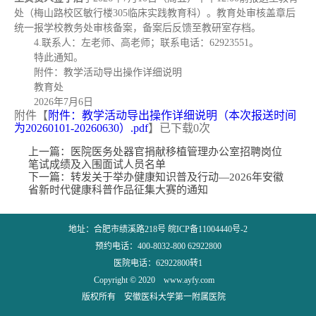
处（梅山路校区敏行楼305临床实践教育科）。教育处审核盖章后
统一报学校教务处审核备案，备案后反馈至教研室存档。
4.联系人：左老师、高老师；联系电话：62923551。
特此通知。
附件：教学活动导出操作详细说明
教育处
2026年7月6日
附件【
附件：教学活动导出操作详细说明（本次报送时间
为20260101-20260630）.pdf
】已下载
0
次
上一篇：
医院医务处器官捐献移植管理办公室招聘岗位
笔试成绩及入围面试人员名单
下一篇：
转发关于举办健康知识普及行动—2026年安徽
省新时代健康科普作品征集大赛的通知
地址：合肥市绩溪路218号 皖ICP备11004440号-2
预约电话：400-8032-800 62922800
医院电话：62922800转1
Copyright © 2020 www.ayfy.com
版权所有 安徽医科大学第一附属医院