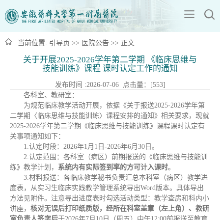
当前位置:
引导页
>>
医院公告
>> 正文
关于开展2025-2026学年第二学期 《临床思维与
技能训练》课程 课时认定工作的通知
发布时间 :2026-07-06 点击量：[
553
]
各科室、教研室：
为规范临床教学活动开展，依据《关于报送2025-2026学年第
二学期〈临床思维与技能训练〉课程安排的通知》相关要求，现就
2025-2026学年第二学期《临床思维与技能训练》课程课时认定有
关事项通知如下：
1.认定时段：2026年1月1日-2026年6月30日。
2.认定范围：各科室（病区）前期报送的《临床思维与技能训
练》教学计划，
系统内有实际签到率的方可计入课时
。
3.材料报送：各临床教学秘书负责汇总本科室（病区）教学进
度表，从实习生临床实践教学管理系统导出Word版本。具体导出
方法见附件。注意导出进度表时勾选活动类型：教学查房和科内小
讲座，
核对无误后打印纸质版，经所在科室盖章（左上角）、教研
室负责人签字后
于2026年7月10日（周五）中午12:00前报送至教育