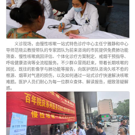
义诊现场，由
慢性咳嗽一站式特色诊疗
中心主任宁雅静和中心
导师范晓云教授带队的专家团队为前来咨询的市民提供免费肺功能
筛查、慢性咳嗽病因评估、个体化诊疗方案制定、戒烟干预指导、
呼吸健康咨询等全流程服务。不少群众冒雨赶来，带着长期咳嗽的
困扰、既往的影像学与肺功能等报告，向医护团队咨询久咳不愈的
根源、烟草对气道的损伤，以及如何通过一站式诊疗快速解决咳嗽
难题。医护人员们耐心为每一位群众查体、解读报告，细致答疑解
惑。