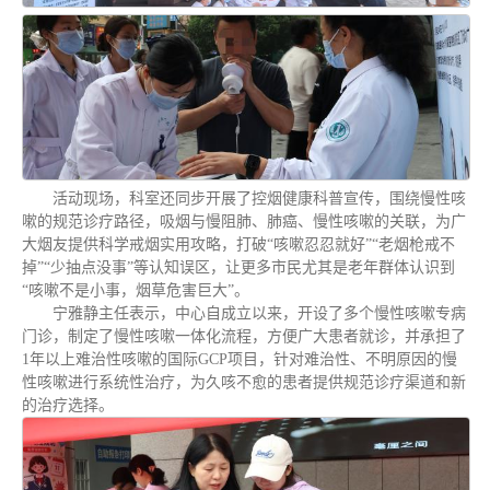
活动现场，科室还同步开展了控烟健康科普宣传，围绕慢性咳
嗽的规范诊疗路径，吸烟与慢阻肺、肺癌、慢性咳嗽的关联，为广
大烟友提供科学戒烟实用攻略，打破“咳嗽忍忍就好”“老烟枪戒不
掉”“少抽点没事”等认知误区，让更多市民尤其是老年群体认识到
“咳嗽不是小事，烟草危害巨大”。
宁雅静主任表示，中心自成立以来，开设了多个慢性咳嗽专病
门诊，制定了慢性咳嗽一体化流程，方便广大患者就诊，并承担了
1年以上难治性咳嗽的国际GCP项目，针对难治性、不明原因的慢
性咳嗽进行系统性治疗，为久咳不愈的患者提供规范诊疗渠道和新
的治疗选择。