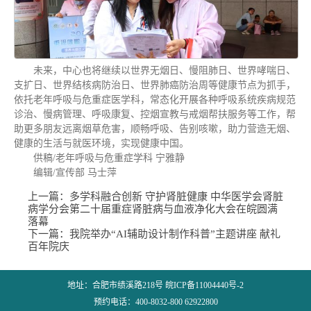
未来，中心也将继续以世界无烟日、慢阻肺日、世界哮喘日、
支扩日、世界结核病防治日、世界肺癌防治周等健康节点为抓手，
依托老年呼吸与危重症医学科，常态化开展各种呼吸系统疾病规范
诊治、慢病管理、呼吸康复、控烟宣教与戒烟帮扶服务等工作，帮
助更多朋友远离烟草危害，顺畅呼吸、告别咳嗽，助力营造无烟、
健康的生活与就医环境，实现健康中国。
供稿/老年呼吸与危重症学科 宁雅静
编辑/宣传部 马士萍
上一篇：
多学科融合创新 守护肾脏健康 中华医学会肾脏
病学分会第二十届重症肾脏病与血液净化大会在皖圆满
落幕
下一篇：
我院举办“AI辅助设计制作科普”主题讲座 献礼
百年院庆
地址：合肥市绩溪路218号 皖ICP备11004440号-2
预约电话：400-8032-800 62922800