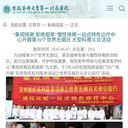
当前位置:
引导页
>>
新闻动态
>> 正文
“重视咳嗽 拒绝烟草”慢性咳嗽一站式特色诊疗中
心开展第39个世界无烟日 大型科普义诊活动
发布时间 :2026-06-01 点击量：[
95
]
为迎接第39个世界无烟日，普及烟草危害与慢性咳嗽防治知
识，助力远离烟草、守护呼吸健康，我院老年呼吸与危重症医学科
以“重视咳嗽远离烟草”为主题，于5月24日在医院绩溪路门诊广场
开展“百年院庆系列医务活动之世界无烟日义诊公益行”活动。