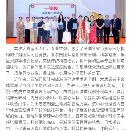
本次大赛覆盖面广、专业性强，吸引了全国各省市多家医疗机
构的优秀团队同台竞技。各参赛团队紧扣体重管理、科学减重、误
区规避等核心议题，突破传统科普模式，将严谨的医学专业知识与
趣味化、多元化的艺术表达深度融合，为现场观众及线上网友带来
了一场兼具专业性、趣味性、实用性的健康科普盛宴。
近年来，我院已累计完成减重代谢手术近千例，术后患者多余
体重减少百分比平均达50%以上。为进一步提升专病诊疗能级，我
院正式成立体重管理专病中心，由胃肠及减重代谢外科牵头，联合
临床营养科、内分泌代谢科、医学心理科、康复医学科等组建多学
科联合门诊，为患者定制全生命周期管理方案。该中心也是省内首
个体重管理特需门诊的依托平台，填补了我省体重管理特需医疗领
域的空白。我院体重管理中心负责人、胃肠及减重代谢外科病区主
任张震表示，科普赋能临床，是减重健康管理的特色。日常接诊
中，不少患者因盲目减重损伤身体。科普也是临床工作的延伸。此