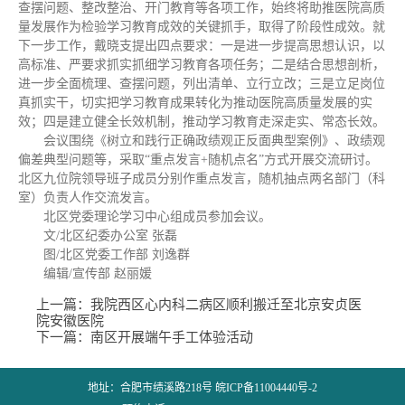
查摆问题、整改整治、开门教育等各项工作，始终将助推医院高质
量发展作为检验学习教育成效的关键抓手，取得了阶段性成效。就
下一步工作，戴晓支提出四点要求：一是进一步提高思想认识，以
高标准、严要求抓实抓细学习教育各项任务；二是结合思想剖析，
进一步全面梳理、查摆问题，列出清单、立行立改；三是立足岗位
真抓实干，切实把学习教育成果转化为推动医院高质量发展的实
效；四是建立健全长效机制，推动学习教育走深走实、常态长效。
会议围绕《树立和践行正确政绩观正反面典型案例》、政绩观
偏差典型问题等，采取“重点发言+随机点名”方式开展交流研讨。
北区九位院领导班子成员分别作重点发言，随机抽点两名部门（科
室）负责人作交流发言。
北区党委理论学习中心组成员参加会议。
文/北区纪委办公室 张磊
图/北区党委工作部 刘逸群
编辑/宣传部 赵丽媛
上一篇：
我院西区心内科二病区顺利搬迁至北京安贞医
院安徽医院
下一篇：
南区开展端午手工体验活动
地址：合肥市绩溪路218号 皖ICP备11004440号-2