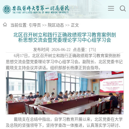
当前位置:
引导页
>>
院区动态
>> 正文
北区召开树立和践行正确政绩观学习教育案例剖
析思想交流会暨党委理论学习中心组学习会
发布时间 :2026-06-22 点击量：[
75
]
6月17日，北区召开树立和践行正确政绩观学习教育案例剖析
思想交流会暨党委理论学习中心组学习会。副院长、北区党委书记
戴晓支主持会议并讲话。组织部部长杨康正到会指导。
戴晓支在总结中指出，自学习教育开展以来，北区党委在大学
及总院的坚强领导下，坚持学查改一体推进，认真落实学习研讨、