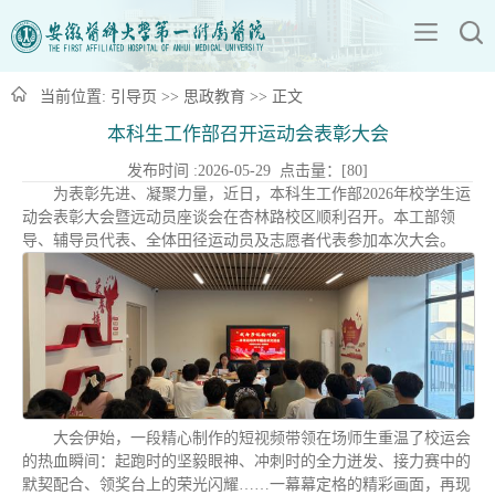
当前位置:
引导页
>>
思政教育
>> 正文
本科生工作部召开运动会表彰大会
发布时间 :2026-05-29 点击量：[
80
]
为表彰先进、凝聚力量，近日，本科生工作部2026年校学生运
动会表彰大会暨远动员座谈会在杏林路校区顺利召开。本工部领
导、辅导员代表、全体田径运动员及志愿者代表参加本次大会。
大会伊始，一段精心制作的短视频带领在场师生重温了校运会
的热血瞬间：起跑时的坚毅眼神、冲刺时的全力迸发、接力赛中的
默契配合、领奖台上的荣光闪耀……一幕幕定格的精彩画面，再现