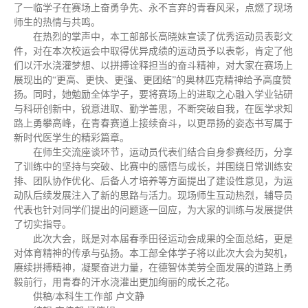
了一临学子在赛场上奋勇争先、永不言弃的青春风采，点燃了现场
师生的热情与共鸣。
在热烈的掌声中，本工部部长高晓妹宣读了优秀运动员表彰文
件，对在本次校运会中取得优异成绩的运动员予以表彰，肯定了他
们以汗水浇灌梦想、以拼搏诠释担当的奋斗精神，对大家在赛场上
展现出的“更高、更快、更强、更团结”的奥林匹克精神给予高度赞
扬。同时，她勉励全体学子，要将赛场上的进取之心融入学业钻研
与科研创新中，锐意进取、勤学善思，不断突破自我，在医学求知
路上勇攀高峰，在青春赛道上接续奋斗，以更昂扬的姿态书写属于
新时代医学生的精彩篇章。
在师生交流座谈环节，运动员代表们结合自身参赛经历，分享
了训练中的坚持与突破、比赛中的感悟与成长，并围绕日常训练安
排、团队协作优化、后备人才培养等方面提出了建设性意见，为运
动队后续发展注入了新的思路与活力。现场师生互动热烈，辅导员
代表也针对同学们提出的问题逐一回应，为大家的训练与发展提供
了切实指导。
此次大会，既是对本届春季田径运动会成果的全面总结，更是
对体育精神的传承与弘扬。本工部全体学子将以此次大会为契机，
赓续拼搏精神，凝聚奋进力量，在德智体美劳全面发展的道路上勇
毅前行，用青春的汗水浇灌出更加绚丽的成长之花。
供稿/本科生工作部 卢文静