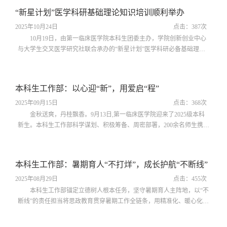
陶慧琳同学曾荣获中国国际大学生创新大赛国家级银奖。他们系统梳理
“新星计划”医学科研基础理论知识培训顺利举办
了本科生参与科研与双创赛事的完整路径，围绕“科研怎么做”和“比赛怎
么打”两大模块，以科...
2025年10月24日
点击：
387
次
10月19日，由第一临床医学院本科生团委主办，学院创新创业中心
与大学生交叉医学研究社联合承办的“新星计划”医学科研必备基础理论
知识培训讲座顺利举办。安徽省“十佳大学生”荣誉称号获得者张宁受邀
担任主讲人，活动吸引学院300余名本科生参与。讲座伊始，张宁以“为
何要早期接触科研”及“早期接触科研的主要类型”为切入点，引导同学们
本科生工作部：以心迎“新”，用爱启“程”
深入思考科研入门路径。随后，他围绕学术论文基础知识、文献检索与
阅读方法、论文结构与...
2025年09月15日
点击：
368
次
金秋送爽，丹桂飘香。9月13日,第一临床医学院迎来了2025级本科
新生。本科生工作部科学谋划、积极筹备、周密部署，200余名师生携手
同心，全面保障迎新工作高效有序开展，助力新生在安徽医科大学开启
梦想新旅途。精心筹备，迎新工作温暖引航。该部门高度重视迎新工
作，提前数周制定详细方案，召开专题协调会部署落实。为迎接新生的
本科生工作部：暑期育人“不打烊”，成长护航“不断线”
到来，特别准备了富有特色的“迎新大礼包”：定制文化衫、卡套、帆布
包彰显学院文化，“新生手册”...
2025年08月29日
点击：
455
次
本科生工作部锚定立德树人根本任务，坚守暑期育人主阵地，以“不
断线”的责任担当将思政教育贯穿暑期工作全链条，用精准化、暖心化、
系统化举措护航学生成长，助力医学人才培养稳步推进。精准施策，筑
牢就业工作“赋能线”。围绕学生发展需求，构建“线上+线下”立体化就业