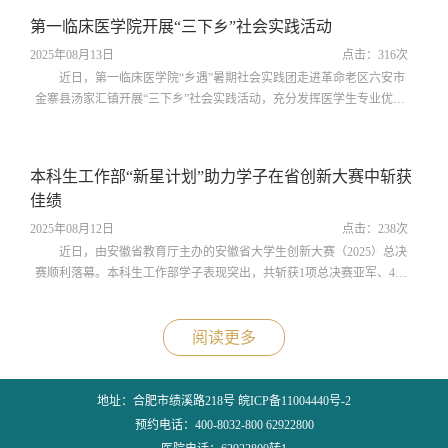
服务体系。通过精准推送招聘信息、开发助医助管特色岗位、推行“一生
第一临床医学院开展“三下乡”社会实践活动
一策”就业帮扶等举措，从多个维度为毕业生拓宽就业渠道。期间，该部
门还创新开展“学...
2025年08月13日
点击：
316
次
近日，第一临床医学院“乡遇”暑期社会实践团走进革命老区六安市
金寨县汤家汇镇开展“三下乡”社会实践活动，充分发挥医学生专业优
势，为乡村振兴注入新活力。在义诊服务中，实践团精心设计简易体检
表，在汤家汇村部进行义诊，并专程前往敬老院，为行动不便的老人提
供免费基础健康检查。实践团深入村民家中，开展健康知识普及与家庭
本科生工作部“新星计划”助力学子在省创新大赛中斩获
健康状况调研，并走访探望癌症患者家庭。设计并发放体重管理、慢性
佳绩
病预防知识手册200余份，组织...
2025年08月12日
点击：
238
次
近日，由安徽省教育厅主办的安徽省大学生创新大赛（2025）总决
赛顺利落幕。本科生工作部学子表现突出，共斩获1项总决赛亚军、4项
省级金奖。本届大赛竞争激烈，全省各高校共推荐3300个项目晋级省决
赛，经过大赛组委会严格的网评环节，1011个项目脱颖而出入围现场
赛。其中，本科生工作部选送的项目凭借扎实的科研基础、创新的实践
阅读更多
思路脱颖而出，最终拿下4项省级金奖，其中“肾速护新——急性肾损伤
药物治疗的破局者”项目进入总决...
地址：合肥市绩溪路218号 皖ICP备11004440号-2
预约电话：400-8032-800 62922800