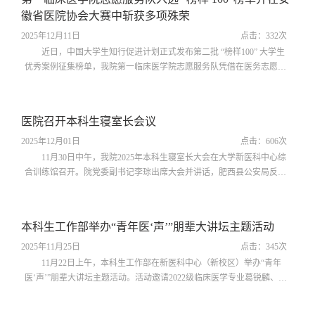
生考试临近之时，深入实习点、自习室、学生宿舍，为备考学子送上包
徽省医院协会大赛中斩获多项殊荣
含水果、营养食品和学习用...
2025年12月11日
点击：
332
次
近日，中国大学生知行促进计划正式发布第二批 “榜样100” 大学生
优秀案例征集榜单，我院第一临床医学院志愿服务队凭借在医务志愿服
务领域的卓越实践与突出贡献，入选为全国范围内医务类大学生志愿服
务团队的优秀代表。此前，在安徽省医院协会社会工作暨志愿服务专业
委员会主办的2025年度医务社工与志愿服务项目征集大赛中，该服务队
医院召开本科生寝室长会议
已从全省44个入围项目中脱颖而出，一举斩获一等奖1项、二等奖2项、
三等奖1项、优秀奖1项，双线...
2025年12月01日
点击：
606
次
11月30日中午，我院2025年本科生寝室长大会在大学新医科中心综
合训练馆召开。院党委副书记李琮出席大会并讲话，肥西县公安局反诈
中心主任李长和警官应邀参会，会议由本科生党总支书记、本科生工作
部部长高晓妹主持。李琮在讲话中高度肯定了本科生寝室创建工作取得
的显著成效。面对“一站式”学生社区建设的新要求和校园安全形势的新
本科生工作部举办“青年医‘声’”朋辈大讲坛主题活动
挑战，他指出，寝室不仅是学生在校期间的生活港湾，更是锤炼品德、
涵养医德的重要阵地，是同学...
2025年11月25日
点击：
345
次
11月22日上午，本科生工作部在新医科中心（新校区）举办“青年
医‘声’”朋辈大讲坛主题活动。活动邀请2022级临床医学专业葛锐麟、陶
慧琳两位优秀学子，围绕本科生科研与创新创业赛事经验展开分享，帮
助2025级新生更好适应大学生活，激发科研兴趣与创新潜能。葛锐麟和