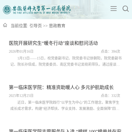
当前位置:
引导页
>>
思政教育
医院开展研究生“暖冬行动”座谈和慰问活动
2026年01月16日
点击：
394
次
1月13日——15日，校党委副书记、院党委书记徐朝阳，院党委副书
记、院长孙倍成，院党委委员、南区党委书记吴晓莉带队，通过座谈交
流、寝室走访等形式，亲切慰问了部分研究生代表，为莘莘学子们送去
冬日温暖与殷切关怀。院领导详细了解了研究生近期学习、工作及生活
情况，勉励同学们秉持勤学善思的态度，以饱满的精神状态，脚踏实地
第一临床医学院：精准资助暖人心 多元护航助成长
做好临床、科研工作。同时强调，有困难和需求要及时沟通反馈，医院
将始终坚守育人初心，全力做好...
2025年12月25日
点击：
332
次
近日，第一临床医学院践行“以学生为中心”的工作理念，聚焦学生
成长成才需求，构建“经济帮扶、学业支持、发展激励、全面保障”四位
一体的资助服务体系，扎实推进精准资助与暖心服务工作，助力每一位
学子安心学习、逐梦前行。聚焦关键节点，暖心关怀添动力。学院紧扣
学生学习生活关键阶段，靶向发力做好资助服务。在全国硕士研究生招
第一临床医学院志愿服务队入选 “榜样 100”榜单并在安