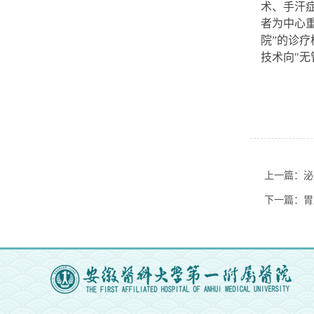
术、手汗
者为中心
院”的诊
技术向"
上一篇：泌
下一篇：胃