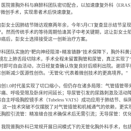
，医院普胸外科与麻醉科团队密切配合，以加速康复外科（ERA
"微创手术，实现患者术后快速康复。
的彭女士因肺结节随访观察两年余，今年5月CT复查显示结节呈
疗。然而传统手术的等待周期恰逢其子中考关键期，这让彭女士陷
肺癌后，彭女士选择接受这一创新治疗方案。
醉科团队实施的“靶向神经阻滞+精准镇静”技术保障下，胸外科
腔镜左上肺舌段切除术，手术全程未留置胸管和尿管，真正实现了
小时即可自由活动，次日经复查确认恢复良好后顺利出院。谢颂平
创新减少医源性创伤。‘无管化’代表着微创技术的更高境界。”
微创1.0时代虽实现了切口缩小，但仍存在诸多局限：气管插管
疼痛、呼吸受限及卧床时间延长；导尿管引发的尿路刺激及活动
自主呼吸胸腔镜手术（Tubeless VATS）成功应用于肺结
时代。这一技术突破不仅摆脱了对气管插管和机械通气的依赖，更实
无胸腔引流管：精准缝合技术确保术后无需引流；无导尿管：优
，我院普胸外科已常规开展日间模式下的无管化胸外科手术，包