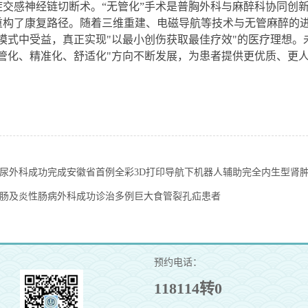
症交感神经链切断术。“无管化”手术是普胸外科与麻醉科协同创
重构了康复路径。随着三维重建、电磁导航等技术与无管麻醉的进
疗模式中受益，真正实现"以最小创伤获取最佳疗效"的医疗理想
无管化、精准化、舒适化"方向不断发展，为患者提供更优质、更
尿外科成功完成安徽省首例全彩3D打印导航下机器人辅助完全内生型肾
肠及炎性肠病外科成功诊治多例巨大食管裂孔疝患者
预约电话：
118114转0