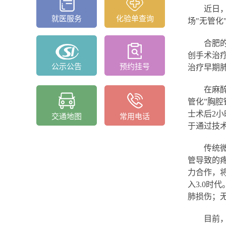
近日
就医服务
化验单查询
场"无管化
合肥
创手术治
公示公告
预约挂号
治疗早期
在麻
管化”胸
士术后2
交通地图
常用电话
于通过技术
传统
管导致的
力合作，将
入3.0
肺损伤；
目前