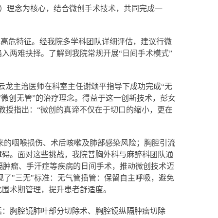
S）理念为核心，结合微创手术技术，共同完成一
现高危特征。经我院多学科团队详细评估，建议行微
入两难抉择。了解到我院常规开展“日间手术模式”
黄云龙主治医师在科室主任谢颂平指导下成功完成“无
“微创无管”的治疗理念。得益于这一创新技术，彭女
教授指出：“微创的真谛不仅在于切口的缩小，更在
带来的咽喉损伤、术后咳嗽及肺部感染风险；胸腔引流
障碍。面对这些挑战，我院普胸外科与麻醉科团队通
节、纵隔肿瘤、手汗症等疾病的日间手术，推动微创技术迈
现了"三无"标准：无气管插管：保留自主呼吸，避免
化围术期管理，提升患者舒适度。
括：胸腔镜肺叶部分切除术、胸腔镜纵隔肿瘤切除