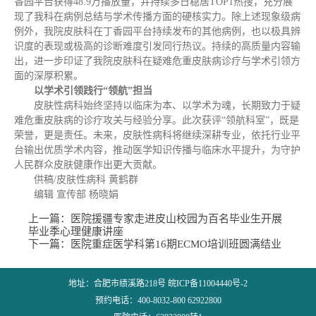
香园平台获得48.9万播放量，并持续多日稳居TOP1热搜，充分展
现了我科在病例总结与学术传播方面的硬核实力。除上述现象级病
例外，我院皮肤科在丁香园平台持续发布的其他病例，也以极具辨
识度的表现或极高的诊断难度引发同行热议。持续的高质量内容输
出，进一步印证了我院皮肤科在疑难危重皮肤病诊疗与学术引领方
面的深厚积累。
以学术引领践行“领航”担当
皮肤性病科始终坚持以临床为本、以学术为魂，长期致力于疑
难危重皮肤病的诊疗攻关与经验分享。此次获评“领航科室”，既是
荣誉，更是责任。未来，皮肤性病科将继续深耕专业，依托行业平
台输出优质学术内容，推动医学知识传播与临床水平提升，为守护
人民群众皮肤健康作出更大贡献。
供稿/皮肤性病科 黄鹤群
编辑 宣传部 杨晓娟
上一篇：
医院援疆专家走进皮山校园为百名毕业生开展
毕业季心理健康讲座
下一篇：
医院重症医学科第16期ECMO培训班圆满结业
地址：合肥市绩溪路218号 皖ICP备11004440号-2
预约电话：400-8032-800 62922800