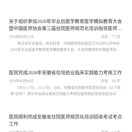
文件精神，结合医院实际，拟于2026年7月举办院级住院医师规范化培训
师资培训班，现开展培训班报名工作，有关事宜通知如下：一、培训对
象（一）承担住院医师规范化培训工作的轮转培训科室、符合《住院医
关于组织参加2026年毕业后医学教育医学模拟教育大会
师规范化培训基地标准（2022版）》（见附件）中相应专业基地细则中
暨中国医师协会第三届住院医师​规范化培训指导医师教
指导医师条件，但尚未取得院级...
学能力竞赛的通知
2026年06月11日
点击：
777
次
各住培专业基地、有关科室：中国医师协会拟定于2026年10月举办
2026年毕业后医学教育医学模拟教育大会。大会同期举办中国医师协会
第三届住院医师规范化培训指导医师教学能力竞赛，旨在选拔和表彰在
住培临床教学领域表现卓越的指导医师和团队，激励更多的临床教师投
身于住培教学工作，不断提升其教学水平和创新能力，推动我国毕业后
医院完成2026年安徽省住培结业临床实践能力考核工作
医学教育的高质量发展，具体事宜详见《关于举办2026年毕业后医学教
育医学模拟教育大会的通知（第...
2026年06月04日
点击：
261
次
5月16-17日、24-25日、30日，安徽省住院医师规范化培训（以下简
称“住培”）部分专业结业临床实践能力考核在医院西区临床技能培训中
心举行。全程流程规范、秩序井然、保障有力，圆满完成各项考务工
作。在安徽省卫生健康委、安徽省住培事务管理中心统筹部署下，作为
本次全省考核考点之一，医院承担内科、全科、助理全科、康复医学
医院顺利完成安徽省住院医师规范化培训招收考试考点
科、妇产科、口腔科等10个专业、1596名住培医师的考核任务。医院高
工作
度重视，成立考核工作领导小组，...