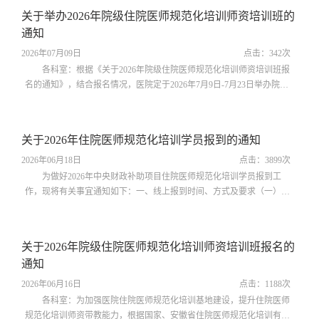
考试的全体考生表示祝贺。她在讲话中阐释了医师资格考试对医务人员
关于举办2026年院级住院医师规范化培训师资培训班的
个人职业发展、医院教学内涵建设及三级公立医院绩效考核工作的重要
通知
意义，并围绕备考冲刺向全体考...
2026年07月09日
点击：
342
次
各科室：根据《关于2026年院级住院医师规范化培训师资培训班报
名的通知》，结合报名情况，医院定于2026年7月9日-7月23日举办院级
住院医师规范化培训师资培训班，现将有关事宜通知如下：一、培训对
象已报名且符合《住院医师规范化培训基地标准（2022年版）》中相应
专业基地细则中指导医师条件的人员，符合条件名单见附件1。二、培训
关于2026年住院医师规范化培训学员报到的通知
时间2026年7月9日15:00至2025年7月23日24:00。三、培训方式在规定的
时间段内，按要求完成线上课...
2026年06月18日
点击：
3899
次
为做好2026年中央财政补助项目住院医师规范化培训学员报到工
作，现将有关事宜通知如下：一、线上报到时间、方式及要求（一）时
间：2026年7月6日（周一）下午17:00前。（二）扫描下图二维码填写报
到信息，确认报到状态，并上传相关材料。（三）放弃报到人员上传材
料：《2026年住院医师规范化培训放弃报到承诺书》（附件1），需本人
关于2026年院级住院医师规范化培训师资培训班报名的
手写签字（扫描为PDF上传，以个人姓名命名）。（四）确认报到人员
通知
上传材料（按以下顺序扫描在一个...
2026年06月16日
点击：
1188
次
各科室：为加强医院住院医师规范化培训基地建设，提升住院医师
规范化培训师资带教能力，根据国家、安徽省住院医师规范化培训有关