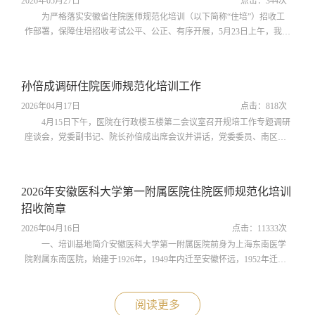
2026年05月27日
点击：
344
次
为严格落实安徽省住院医师规范化培训（以下简称“住培”）招收工
作部署，保障住培招收考试公平、公正、有序开展，5月23日上午，我院
作为本次考试考点，承接第一志愿报考我院住培基地考生的考试工作，
顺利完成各项考务任务。本次考试首次依托安徽医科大学标准化多媒体
教室开展，考场环境规范、设备齐全、秩序井然。为确保考试平稳落
孙倍成调研住院医师规范化培训工作
地，医院高度重视、周密部署，成立专项工作小组，细化考务方案、严
格人员分工，扎实做好考场布置...
2026年04月17日
点击：
818
次
4月15日下午，医院在行政楼五楼第二会议室召开规培工作专题调研
座谈会，党委副书记、院长孙倍成出席会议并讲话，党委委员、南区党
委书记吴晓莉主持会议。孙倍成在讲话中强调，规培工作是医院医学人
才培养的核心环节，事关医院长远发展与医疗卫生事业人才储备。针对
医院规培工作，他提出四点要求：一是严控工作强度，严格规范排班，
2026年安徽医科大学第一附属医院住院医师规范化培训
保障规培人员合理作息，确保工作负荷处于合理区间；二是强化带教管
招收简章
理，完善带教激励与考核机制，...
2026年04月16日
点击：
11333
次
一、培训基地简介安徽医科大学第一附属医院前身为上海东南医学
院附属东南医院，始建于1926年，1949年内迁至安徽怀远，1952年迁至
合肥，是原卫生部首批三级甲等医院。医院现已成长为集医疗、教学、
科研、预防、康复、急救为一体的大型综合性教学医院，连续6年在全国
三级公立医院绩效考核中获得A+等级，连续13年入选中国最佳医院百强
阅读更多