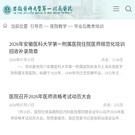
当前位置:
引导页
>>
医院教学
>>
毕业后教育培训
2026年安徽医科大学第一附属医院住院医师规范化培训
招收补录简章
2026年07月31日
点击：
1136
次
一、培训基地简介安徽医科大学第一附属医院前身为上海东南医学
院附属东南医院，始建于1926年，1949年内迁至安徽怀远，1952年迁至
合肥，是原卫生部首批三级甲等医院。医院现已成长为集医疗、教学、
科研、预防、康复、急救为一体的大型综合性教学医院，连续6年在全国
三级公立医院绩效考核中获得A+等级，连续13年入选中国最佳医院百强
医院召开2026年医师资格考试动员大会
榜，是国家中西医协同“旗舰”医院试点项目建设单位、国家临床教学培
训示范中心、国家卫生应急医...
2026年07月17日
点击：
235
次
7月16日，医院在绩溪路院区内科医技楼四楼会议中心召开2026年医
师资格考试动员大会。院党委委员、南区党委书记吴晓莉出席会议并作
动员讲话，安徽省卫生健康委综合监督所一级主任科员张飞到场指导，
会议由研究生工作部部长胡盼盼主持。吴晓莉首先向顺利通过实践技能