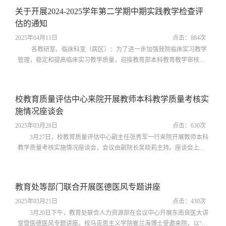
并已完成课程上课时间地点安排，具体安排情况见教务管理系统。现将
关于开展2024-2025学年第二学期中期实践教学检查评
后续相关排课事宜通知如下:一、本科生教学进度填报（一）教学任务已
估的通知
通过教学管理信息系统发布，通...
2025年04月11日
点击：
884
次
各教研室、临床科室（病区）：为了进一步加强我院临床实习教学
管理，稳定和提高临床实习教学质量，迎接教育部本科教育教学审核评
估现场检查，根据安徽医科大学《关于开展2024-2025学年第二学期中期
教学检查评估的通知》精神并结合我院具体情况，经研究决定开展临床
实践教学专项检查工作。现将有关事项通知如下：一、检查时间2025年4
校教育质量评估中心来院开展教师本科教学质量考核实
月18日（周五）上午。二、检查范围2024年11月1日-2025年4月17日。
施情况座谈会
三、检查资料1.《实习生管理...
2025年03月28日
点击：
630
次
3月27日，校教育质量评估中心副主任张秀军一行来院开展教师本科
教学质量考核实施情况座谈会，会议由副院长吴晓莉主持。座谈会上，
张秀军介绍了《安徽医科大学教师本科教学质量考核评价办法（试
行）》，通报了安徽医科大学2023-2024学年教师本科教师教学质量考核
情况，并就我院考核评价细则内容提出相应意见和建议。吴晓莉对张秀
教育处等部门联合开展医德医风专题讲座
军一行的到来表示热烈欢迎。她表示，医院高度重视教师本科教学质量
考核工作，根据安徽医科大学文件...
2025年03月21日
点击：
430
次
3月20日下午，教育处联合人力资源部在会议中心开展东南良医大讲
堂暨医德医风专题讲座。校马克思主义学院崔兰海博士受邀来院，以“医