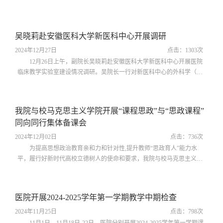
者仁术：新时代医德医风建设”为题展开了一场生动精彩的讲座授课。崔
兰海博士结合古今中外的医德典范，从医德医风的发展史、内涵建设及
新时代特色等方面对其进行深刻阐释，弘扬“敬佑生命，救死扶伤，甘于
吴晓莉赴安徽医科大学新医科中心开展调研
奉献，大爱无疆”的卫生健康职业精神。他提出，“医者仁术”不仅是对医
术精湛的追求，...
2024年12月27日
点击：
1303
次
12月26日上午，副院长吴晓莉赴安徽医科大学新医科中心开展医院
临床教学实验室建设情况调研。吴院长一行对新医科中心的外科学（总
论）、物理诊断学、检验诊断学等教学实验室建设逐一进行检查，详细
了解实验室建设进展、规模、布局及标准等内容，同时对实验室建设的
下一步计划与安排作了详细部署。调研过程中，吴晓莉强调，临床教学
我院与校马克思主义学院开展“课程思政”与“思政课程”
实验室是医学生实践训练的平台，是提升医学人才培养质量的重要环
同向同行集体备课会
节，要以此次新建实验室为契机，...
2024年12月02日
点击：
736
次
为提高思想政治教育亲和力和针对性,提升教师“思政育人”能力水
平，履行好新时代高校立德树人的使命和要求，我院与校马克思主义学
院于11月28日下午召开“课程思政”与“思政课程”同向同行集体备课会，
校教务处处长郝加虎、马克思主义学院院长柳泽民、医院副院长吴晓莉
等出席会议，马克思主义学院思政课程教师代表、一附院课程思政教师
医院开展2024-2025学年第一学期教学中期检查
代表等参加集体备课，会议由柳泽民主持。会上，郝加虎提出，医学院
校思政教育要从中国特色社...
2024年11月25日
点击：
798
次