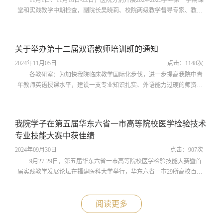
11月1日、11月18日-22日，医院分别开展2024-2025学年第一学期课
堂和实践教学中期检查，副院长吴晓莉、校院两级教学督导专家、教研
室负责人、教育处全体工作人员参加检查工作。吴晓莉强调，教学检查
既是保证教学平稳运行的一项常规性工作，也是加强交流学习、整体提
高教学质量的重要方式。医院坚持每学期开展教学检查，对课堂教学质
关于举办第十二届双语教师培训班的通知
量及实习带教工作落实情况进行全面、客观、量化的评估，各教研室和
科室必须从思想上高度重视，坚...
2024年11月05日
点击：
1148
次
各教研室：为加快我院临床教学国际化步伐，进一步提高我院中青
年教师英语授课水平，建设一支专业知识扎实、外语能力过硬的师资队
伍，高质量完成来华留学生临床教学任务，根据《安徽医科大学第一附
属医院双语教师培训班管理办法（暂行）》（院教〔2019〕4号）文件精
神（附件1），医院决定继续举办第十二届双语教师培训班，现就有关事
我院学子在第五届华东六省一市高等院校医学检验技术
宜通知如下：一、组织及管理双语培训班由医院教育处主办，负责组
专业技能大赛中获佳绩
织、考勤、监督、考核及管理。...
2024年09月30日
点击：
907
次
9月27-29日，第五届华东六省一市高等院校医学检验技能大赛暨首
届实践教学发展论坛在福建医科大学举行，华东六省一市29所高校百余
名选手参赛。我院医学检验技术专业夏欣悦、张赛君、唐玉婷和卢千艺
四位同学以总分第四名的成绩斩获团体一等奖。在四个单项赛道中，夏
欣悦同学在葡萄糖测定项目技能操作和专业知识竞赛中斩获两项单项金
阅读更多
奖，张赛君同学在白细胞技术项目技能操作项目中斩获单项金奖。本次