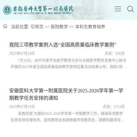
当前位置:
引导页
>>
医院教学
>>
本科生教育培养
我院三项教学案例入选“全国高质量临床教学案例”
2025年07月24日
点击：
956
次
7月10日，由中华医学会医学教育分会与全国医学教育发展中心联合
开展的2023年度全国高质量临床教学案例征集活动结果公布，我院3项教
学案例成功入选全国高质量临床教学案例库。本次活动覆盖全国71所高
校，共征集1511份案例。经资格审查、专家会议评审、评审委员会核定
及公示，共评出349 份案例入选全国高质量临床教学案例。我院入选的
安徽医科大学第一附属医院关于2025-2026学年第一学
案例分别为：普外科学教研室陈博教师团队《消化系统--胃癌》、外专
期教学任务安排的通知
科学教研室张芳教师团队《神...
2025年07月23日
点击：
2713
次
各教研室:为做好2025-2026学年第一学期教学工作，确保各项教学
任务安排合理有序，医院教育处前期根据学校教务处、国教院要求及新
学期教学任务总体情况，已会同各教研室关于学生校区、教学周次、班
级规模、上课教室、理论实验教学进度衔接等情况开展教学任务反馈，