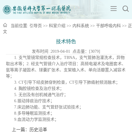
当前位置:
引导页
>>
科室介绍
>>
内科系统
>>
干部呼吸内科
>> 正
文
技术特色
发布时间 :2019-04-01 点击量：[
3079
]
1. 支气管镜常规检查技术，TBNA，支气管肺泡灌洗术，异物
取出术等；2. 经支气管镜介入治疗项目：高频电凝术及电圈套术、
氩等离子凝固术、球囊扩张术、支架植入术、单向活瓣置入减容术
等；
3. CT引导下经皮肺穿刺检查，CT引导下肺癌射频消融术；
4. 胸腔镜检查及治疗技术；
5. 无创及有创机械通气治疗；
6.振动排痰治疗技术；
7.床边肺功能、支气管舒张试验技术；
8.多导睡眠监测技术；
9.血流动力学监测技术；
上一篇：
历史沿革