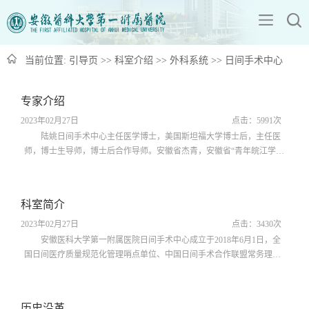
当前位置:
引导页
>>
科室介绍
>>
外科系统
>>
日间手术中心
专家介绍
2023年02月27日
点击：
5991
次
陆姚日间手术中心主任医学博士，美国斯坦福大学博士后，主任医
师，博士生导师，博士后合作导师。安徽省杰青，安徽省“青年皖江学
者”，安徽省第十二批学术技术带头人后备人选，安徽省卫健委骨干人
才。中国心胸血管麻醉学会日间手术麻醉分会常务委员、中华医学会麻
醉学分会日间手术学组委员、中国神经科学学会麻醉与脑功能分会青年
科室简介
委员、安徽省日间医疗管理质控中心常务副主任、安徽省医师协会日间
手术管理专委会常务委员兼秘书...
2023年02月27日
点击：
3430
次
安徽医科大学第一附属医院日间手术中心成立于2018年6月1日，全
国日间医疗质量规范化管理哨点单位、中国日间手术合作联盟常务理事
单位、安徽省日间医疗管理质控中心挂靠单位、安徽省日间手术管理专
业委员会主委单位。目前我院日间手术中心形成了绩溪路院区、高新院
区和南区的一院多区布局，由预约准备中心（一站式：麻醉评估、床位
历史沿革