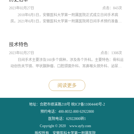
预约、出入院办理、术前检查准备等）、日间手术病房、日间手术室三
部分组成，实行集中收治和同质...
2023年02月27日
点击：
843
次
2018年6月1日，安徽医科大学第一附属医院正式成立日间手术病
房。2021年6月1日，安徽医科大学第一附属医院将日间手术预约准备中
心、日间手术病房和日间手术室组建为日间手术中心，进行一体化统一
管理。2021年10月，安徽医科大学第一附属医院成为中国日间手术合作
联盟会员单位。2022年5月，安徽医科大学第一附属医院成为安徽省医师
技术特色
协会日间手术管理专业委员会主任委员单位。2023年8月1日，安徽医科
大学第一附属医院高新院区日间手...
2023年02月27日
点击：
1308
次
日间手术主要涉及160多个病种，涉及各个外科。主要特色：骨科运
动创伤关节镜、甲状腺肿瘤、口腔颌面外科、耳鼻喉头颈外科、泌尿前
列腺微创、妇科腔镜、腹腔镜胆囊及疝、肛肠等
阅读更多
地址：合肥市绩溪路218号 皖ICP备11004440号-2
预约电话：400-8032-800 62922800
医院电话：62922800转1
Copyright © 2020 www.ayfy.com
版权所有 安徽医科大学第一附属医院