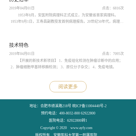
2019年04月01日
点击：
6816
次
1953年8月，安医附院病理科正式成立，为安徽省首家病理科。
1953年9月1日，王寿昌副教授发首例病理报告。20世纪50年代，病理科
设在学院病理教研室内，60年代初，为满足临床需要，病理学科分为两
部分，临床病理部分搬...
技术特色
2019年04月01日
点击：
7095
次
【开展的新技术新项目】 1．免疫组化检测在肿瘤诊断中的应用；
2．肿瘤细胞甲基转移酶检测； 3．原位分子杂交； 4．免疫电镜。
阅读更多
地址：合肥市绩溪路218号 皖ICP备11004440号-2
预约电话：400-8032-800 62922800
医院电话：62922800转1
Copyright © 2020 www.ayfy.com
版权所有 安徽医科大学第一附属医院