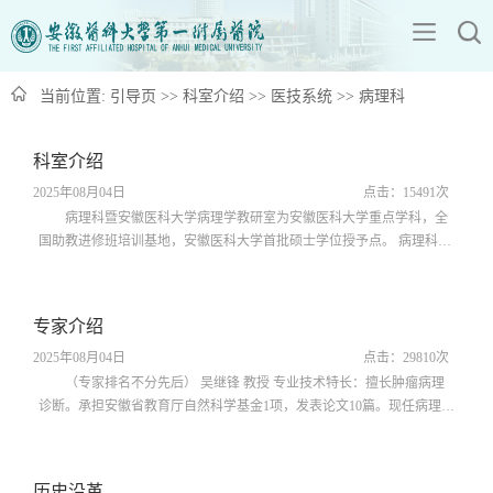
当前位置:
引导页
>>
科室介绍
>>
医技系统
>>
病理科
科室介绍
2025年08月04日
点击：
15491
次
病理科暨安徽医科大学病理学教研室为安徽医科大学重点学科，全
国助教进修班培训基地，安徽医科大学首批硕士学位授予点。 病理科现
设有临床病理检验室、免疫组化室、乳癌病理研究室、消化系肿瘤研究
室、肿瘤免疫室等。...
专家介绍
2025年08月04日
点击：
29810
次
（专家排名不分先后） 吴继锋 教授 专业技术特长：擅长肿瘤病理
诊断。承担安徽省教育厅自然科学基金1项，发表论文10篇。现任病理科
主任，兼任中华医学会安徽省病理学分会常委兼秘书，《临床与实验病
理学杂志》常务编...
历史沿革