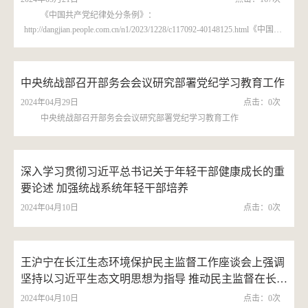
《中国共产党纪律处分条例》：
http://dangjian.people.com.cn/n1/2023/1228/c117092-40148125.html《中国共
产党纪律处分条例》修订条文对照表：
https://www.12371.cn/2023/12/28/ARTI1703738722638589.shtm《中国共产
党纪律处分条例》学习问答：
中央统战部召开部务会会议研究部署党纪学习教育工作
https://www.12371.cn/2024/02/21/ARTI1708498163920367.shtml《中国共产
党纪律处分条例》全文音频：https://www.12371.cn/special/zggcdjlcftl/yp/
2024年04月29日
点击：
0
次
【图解】开展党纪学习教育 把握这...
中央统战部召开部务会会议研究部署党纪学习教育工作
深入学习贯彻习近平总书记关于年轻干部健康成长的重
要论述 加强统战系统年轻干部培养
2024年04月10日
点击：
0
次
王沪宁在长江生态环境保护民主监督工作座谈会上强调
坚持以习近平生态文明思想为指导 推动民主监督在长江
生态环境保护中发挥更大效用
2024年04月10日
点击：
0
次