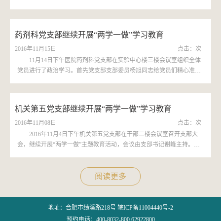
监督人员王再兴主任参会，会议由支部书记高敏主持。会上，全体党员
共同学习了《中国共...
药剂科党支部继续开展“两学一做”学习教育
2016年11月15日
点击：
次
11月14日下午医院药剂科党支部在实验中心楼三楼会议室组织全体
党员进行了政治学习。首先党支部支部委员杨旭同志给党员们精心准备
了党课《牢记党的宗旨做讲道德·有品行的合格共产党员》的讲座，从作
为新时期的党员应树...
机关第五党支部继续开展“两学一做”学习教育
2016年11月08日
点击：
次
2016年11月4日下午机关第五党支部在干部二楼会议室召开支部大
会，继续开展“两学一做”主题教育活动，会议由支部书记谢峰主持。会
议首先由支部宣传委员崔蔚旻全文传达了《中国共产党十八届中央委员
会第六次全体会议公...
阅读更多
地址：合肥市绩溪路218号 皖ICP备11004440号-2
预约电话：400-8032-800 62922800