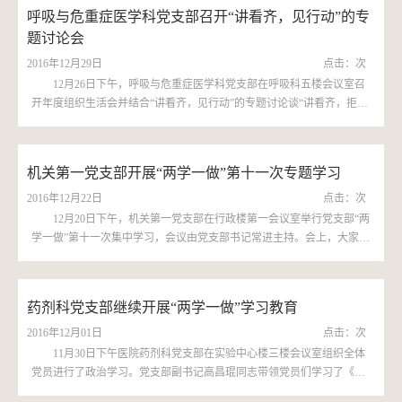
呼吸与危重症医学科党支部召开“讲看齐，见行动”的专
题讨论会
2016年12月29日
点击：
次
12月26日下午，呼吸与危重症医学科党支部在呼吸科五楼会议室召
开年度组织生活会并结合“讲看齐，见行动”的专题讨论谈“讲看齐，拒回
扣”。 会上，费广鹤副院长和孙耕耘主任做了专门发言，费广鹤副院长
强调我们要“讲...
机关第一党支部开展“两学一做”第十一次专题学习
2016年12月22日
点击：
次
12月20日下午，机关第一党支部在行政楼第一会议室举行党支部“两
学一做”第十一次集中学习，会议由党支部书记常进主持。会上，大家集
中学习了党的十八届六中全会公报、《关于新形势下党内政治生活的若
干准则》、《中...
药剂科党支部继续开展“两学一做”学习教育
2016年12月01日
点击：
次
11月30日下午医院药剂科党支部在实验中心楼三楼会议室组织全体
党员进行了政治学习。党支部副书记高昌琨同志带领党员们学习了《中
国共产党党内监督条例》与《关于新形势下党内政治生活的若干准