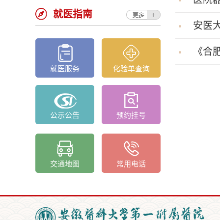
就医指南
安医大
《合肥
就医服务
化验单查询
公示公告
预约挂号
交通地图
常用电话