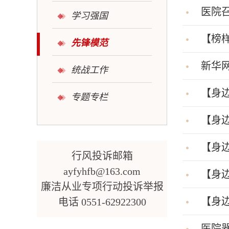
医院
学习强国
【榜
先锋模范
新华
统战工作
【身
专题专栏
【身
【身
行风投诉邮箱
ayfyhfb@163.com
【身
廉洁从业专项行动投诉举报
【身
电话 0551-62922300
医院器