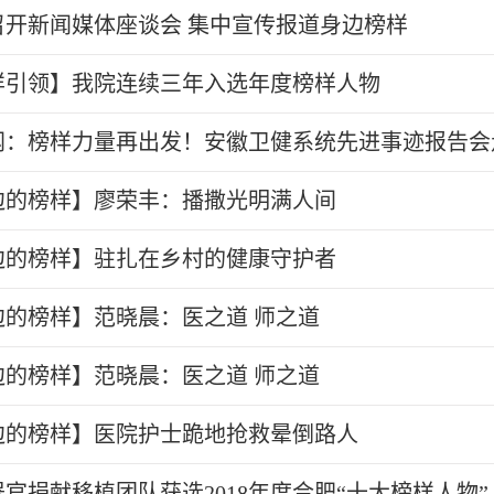
召开新闻媒体座谈会 集中宣传报道身边榜样
样引领】我院连续三年入选年度榜样人物
网：榜样力量再出发！安徽卫健系统先进事迹报告会
边的榜样】廖荣丰：播撒光明满人间
边的榜样】驻扎在乡村的健康守护者
边的榜样】范晓晨：医之道 师之道
边的榜样】范晓晨：医之道 师之道
边的榜样】医院护士跪地抢救晕倒路人
官捐献移植团队获选2018年度合肥“十大榜样人物”