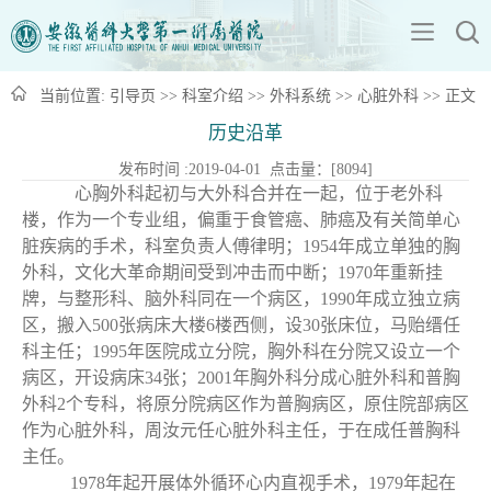
当前位置:
引导页
>>
科室介绍
>>
外科系统
>>
心脏外科
>> 正文
历史沿革
发布时间 :2019-04-01 点击量：[
8094
]
心胸外科起初与大外科合并在一起，位于老外科
楼，作为一个专业组，偏重于食管癌、肺癌及有关简单心
脏疾病的手术，科室负责人傅律明；
1954年成立单独的胸
外科，文化大革命期间受到冲击而中断；1970年重新挂
牌，与整形科、脑外科同在一个病区，1990年成立独立病
区，搬入500张病床大楼6楼西侧，设30张床位，马贻缙任
科主任；1995年医院成立分院，胸外科在分院又设立一个
病区，开设病床34张；2001年胸外科分成心脏外科和普胸
外科2个专科，将原分院病区作为普胸病区，原住院部病区
作为心脏外科，周汝元任心脏外科主任，于在成任普胸科
主任。
1978年起开展体外循环心内直视手术，1979年起在