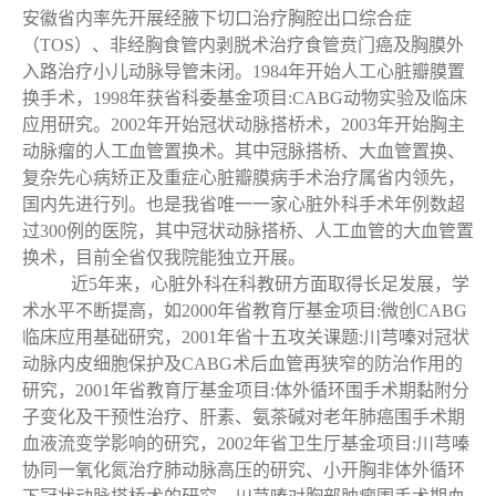
安徽省内率先开展经腋下切口治疗胸腔出口综合症
（TOS）、非经胸食管内剥脱术治疗食管贲门癌及胸膜外
入路治疗小儿动脉导管未闭。1984年开始人工心脏瓣膜置
换手术，1998年获省科委基金项目:CABG动物实验及临床
应用研究。2002年开始冠状动脉搭桥术，2003年开始胸主
动脉瘤的人工血管置换术。其中冠脉搭桥、大血管置换、
复杂先心病矫正及重症心脏瓣膜病手术治疗属省内领先，
国内先进行列。也是我省唯一一家心脏外科手术年例数超
过300例的医院，其中冠状动脉搭桥、人工血管的大血管置
换术，目前全省仅我院能独立开展。
近5年来，心脏外科在科教研方面取得长足发展，学
术水平不断提高，如2000年省教育厅基金项目:微创CABG
临床应用基础研究，2001年省十五攻关课题:川芎嗪对冠状
动脉内皮细胞保护及CABG术后血管再狭窄的防治作用的
研究，2001年省教育厅基金项目:体外循环围手术期黏附分
子变化及干预性治疗、肝素、氨茶碱对老年肺癌围手术期
血液流变学影响的研究，2002年省卫生厅基金项目:川芎嗪
协同一氧化氮治疗肺动脉高压的研究、小开胸非体外循环