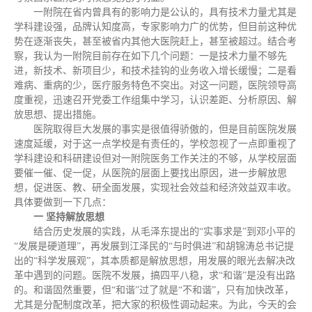
一附院在省内曾具有的影响力是公认的，具有技术力量尤其是
学科建设强，品牌认知度高，专家影响力广的优势，但目前这种优
势在逐渐丧失，甚至被省内其他大医院赶上，甚至被超过。结合考
察，我认为一附院目前存在如下几个问题：一是技术力量不够先
进，新技术、新项目少，和技术挂钩的业务收入增长缓慢；二是看
难病、重病的少，医疗服务特色不突出。对这一问题，医院领导高
度重视，迅速召开党委工作组集中学习，认识差距、分析原因、解
放思想、提出措施。
医院取得巨大发展的事实是很值得骄傲的，但是目前医院发展
速度延缓，对于这一点学校是有责任的，学校忽视了一点即重视了
学科建设和科研建设但对一附院医务工作关注的不够，从学校层面
要催一催、促一促，从医院的层面上要找出原因，进一步解放思
想，促进医、教、研全面发展，实现社会效益和经济效益双丰收。
具体要做到一下几点：
一 坚持解放思想
结合历史发展的实践，从毛泽东提出的“实事求是”到邓小平的
“发展是硬道理”，再发展到江泽民的“与时俱进”和胡锦涛总书记提
出的“科学发展观”，其本质都是解放思想，用发展的眼光去解决改
革中遇到的问题。医院不发展，搞四平八稳，求“和谐”是没有出路
的。和谐固然重要，但“和谐”过了就是“不和谐”，只有加快改革，
尤其是分配制度改革，把大家的积极性调动起来。为此，今天的会