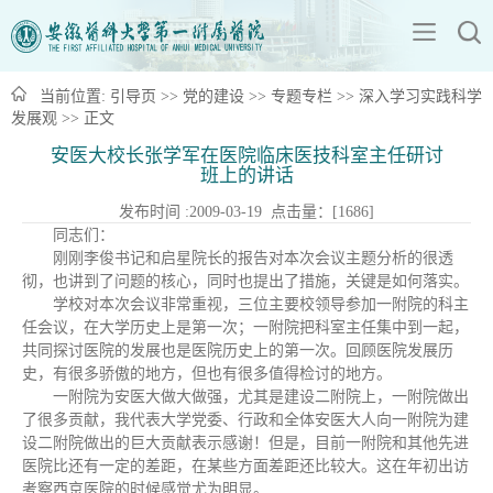
当前位置:
引导页
>>
党的建设
>>
专题专栏
>>
深入学习实践科学
发展观
>> 正文
安医大校长张学军在医院临床医技科室主任研讨
班上的讲话
发布时间 :2009-03-19 点击量：[
1686
]
同志们：
刚刚李俊书记和启星院长的报告对本次会议主题分析的很透
彻，也讲到了问题的核心，同时也提出了措施，关键是如何落实。
学校对本次会议非常重视，三位主要校领导参加一附院的科主
任会议，在大学历史上是第一次；一附院把科室主任集中到一起，
共同探讨医院的发展也是医院历史上的第一次。回顾医院发展历
史，有很多骄傲的地方，但也有很多值得检讨的地方。
一附院为安医大做大做强，尤其是建设二附院上，一附院做出
了很多贡献，我代表大学党委、行政和全体安医大人向一附院为建
设二附院做出的巨大贡献表示感谢！但是，目前一附院和其他先进
医院比还有一定的差距，在某些方面差距还比较大。这在年初出访
考察西京医院的时候感觉尤为明显。