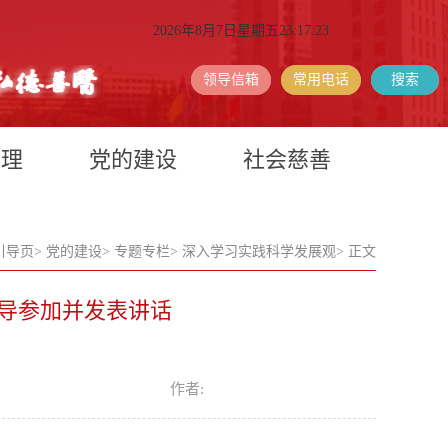
2026年8月7日星期五23:17:24
领导信箱
常用电话
搜索
护理
党的建设
社会慈善
引导页
>
党的建设
>
专题专栏
>
深入学习实践科学发展观
>
正文
导参加并发表讲话
作者: