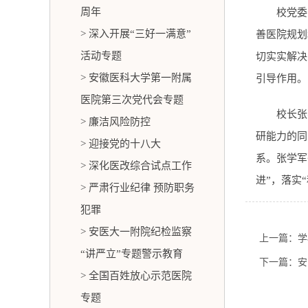
周年
校党委
> 深入开展“三好一满意”
善医院规划
活动专题
切实实解决
> 安徽医科大学第一附属
引导作用。
医院第三次党代会专题
校长张
> 廉洁风险防控
研能力的同
> 迎接党的十八大
系。张学军
> 深化医改综合试点工作
进”，落实
> 严肃行业纪律 预防职务
犯罪
> 安医大一附院纪检监察
上一篇：学
“讲严立”专题警示教育
下一篇：安
> 全国百姓放心示范医院
专题