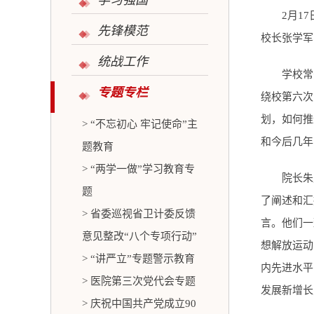
学习强国
2月1
先锋模范
校长张学军
统战工作
学校常
专题专栏
绕校第六次
划，如何推
> “不忘初心 牢记使命”主
和今后几年
题教育
> “两学一做”学习教育专
院长朱
题
了阐述和汇
> 省委巡视省卫计委反馈
言。他们一
意见整改“八个专项行动”
想解放运动
> “讲严立”专题警示教育
内先进水平
> 医院第三次党代会专题
发展新增长
> 庆祝中国共产党成立90