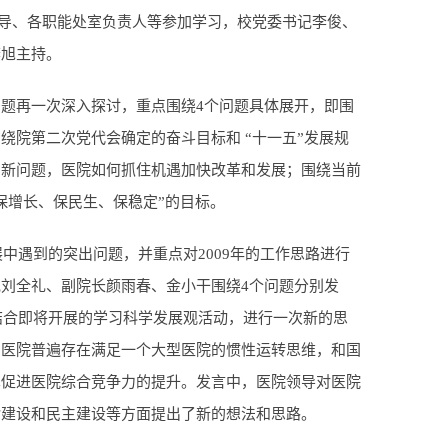
院领导、各职能处室负责人等参加学习，校党委书记李俊、
李旭主持。
题再一次深入探讨，重点围绕4个问题具体展开，即围
院第二次党代会确定的奋斗目标和 “十一五”发展规
、新问题，医院如何抓住机遇加快改革和发展；围绕当前
保增长、保民生、保稳定”的目标。
中遇到的突出问题，并重点对2009年的工作思路进行
刘全礼、副院长颜雨春、金小干围绕4个问题分别发
结合即将开展的学习科学发展观活动，进行一次新的思
，医院普遍存在满足一个大型医院的惯性运转思维，和国
术促进医院综合竞争力的提升。发言中，医院领导对医院
诊建设和民主建设等方面提出了新的想法和思路。