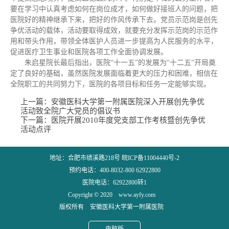
要在学习中认真考虑如何在岗位成才，如何做好接班人的问题，把
医院好的精神继承下来，把好的作风传承下去。党员示范岗是创先
争优活动的载体，活动要取得成效，就要充分发挥示范岗的示范作
用和带头作用，带领全体医护人员进一步提高为人民服务的水平，
促进医疗卫生事业和医院各项工作全面协调发展。
朱启星院长最后指出，医院“十一五”的发展为“十二五”开局奠
定了良好的基础，虽然医院发展面临着更大的压力和困难，相信在
全院职工的共同努力下，医院的各项目标和任务一定能够实现。
上一篇：
安徽医科大学第一附属医院深入开展创先争优
活动致全院广大党员的倡议书
下一篇：
医院开展2010年度党支部工作考核暨创先争优
活动点评
地址：合肥市绩溪路218号 皖ICP备11004440号-2
预约电话：400-8032-800 62922800
医院电话：62922800转1
Copyright © 2020 www.ayfy.com
版权所有 安徽医科大学第一附属医院