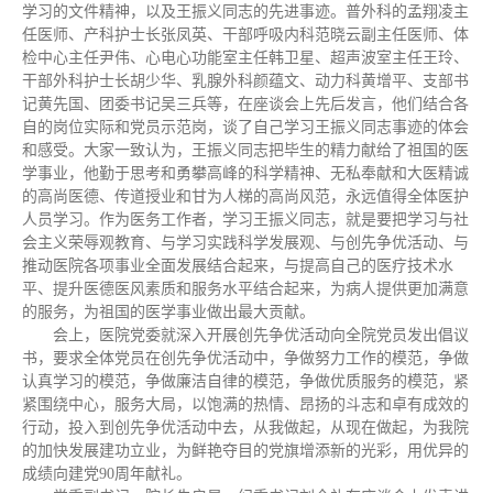
学习的文件精神，以及王振义同志的先进事迹。普外科的孟翔凌主
任医师、产科护士长张凤英、干部呼吸内科范晓云副主任医师、体
检中心主任尹伟、心电心功能室主任韩卫星、超声波室主任王玲、
干部外科护士长胡少华、乳腺外科颜蕴文、动力科黄增平、支部书
记黄先国、团委书记吴三兵等，在座谈会上先后发言，他们结合各
自的岗位实际和党员示范岗，谈了自己学习王振义同志事迹的体会
和感受。大家一致认为，王振义同志把毕生的精力献给了祖国的医
学事业，他勤于思考和勇攀高峰的科学精神、无私奉献和大医精诚
的高尚医德、传道授业和甘为人梯的高尚风范，永远值得全体医护
人员学习。作为医务工作者，学习王振义同志，就是要把学习与社
会主义荣辱观教育、与学习实践科学发展观、与创先争优活动、与
推动医院各项事业全面发展结合起来，与提高自己的医疗技术水
平、提升医德医风素质和服务水平结合起来，为病人提供更加满意
的服务，为祖国的医学事业做出最大贡献。
会上，医院党委就深入开展创先争优活动向全院党员发出倡议
书，要求全体党员在创先争优活动中，争做努力工作的模范，争做
认真学习的模范，争做廉洁自律的模范，争做优质服务的模范，紧
紧围绕中心，服务大局，以饱满的热情、昂扬的斗志和卓有成效的
行动，投入到创先争优活动中去，从我做起，从现在做起，为我院
的加快发展建功立业，为鲜艳夺目的党旗增添新的光彩，用优异的
成绩向建党90周年献礼。