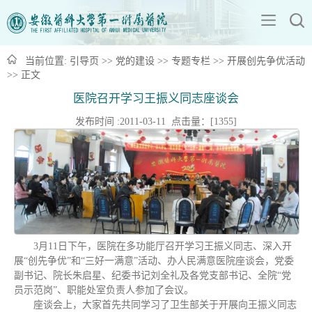
当前位置:
引导页
>>
党的建设
>>
专题专栏
>>
开展创先争优活动
>> 正文
医院召开学习王振义同志座谈会
发布时间 :2011-03-11 点击量：[
1355
]
3月11日下午，医院在多功能厅召开学习王振义同志、深入开
展“创先争优”和“三好一满意”活动、办人民满意医院座谈会，党委
副书记、院长朱启星、纪委书记刘全礼及各党支部书记、全院“党
员示范岗”、职能处室负责人参加了会议。
座谈会上，大家首先共同学习了卫生部关于开展向王振义同志