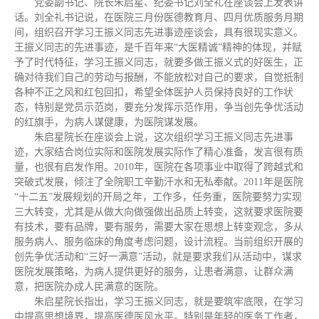
党委副书记、院长朱启星、纪委书记刘全礼在座谈会上发表讲
话。刘全礼书记说，在医院三月份医德教育月、四月优质服务月期
间，组织召开学习王振义同志先进事迹座谈会，具有很现实意义。
王振义同志的先进事迹，是千百年来“大医精诚”精神的体现，并赋
予了时代特征，学习王振义同志，就要多做王振义式的好医生，正
确对待我们自己的劳动与报酬，不能放松对自己的要求，自觉抵制
各种不正之风和红包回扣，希望全体医护人员保持良好的工作状
态，特别是党员示范岗，要充分发挥示范作用，争当创先争优活动
的红旗手，为病人谋健康，为医院谋发展。
朱启星院长在座谈会上说，这次组织学习王振义同志先进事
迹，大家结合岗位实际和医院发展实际作了精心准备，发言很有质
量，也很有启发作用。2010年，医院在各项事业中取得了跨越式和
突破式发展，倾注了全院职工辛勤汗水和无私奉献。2011年是医院
“十二五”发展规划的开局之年，工作多，任务重，医院要努力实现
三大转变，尤其是从做大向做强做出品质上转变，这就要求医院要
有技术，要有品牌，要有服务，需要大家在思想上转变观念，多从
服务病人、服务临床的角度考虑问题，设计流程。当前组织开展的
创先争优活动和“三好一满意”活动，就是要求我们从活动中，谋求
医院发展策略，为病人提供更好的服务，让患者满意，让群众满
意，把医院办成人民满意的医院。
朱启星院长指出，学习王振义同志，就是要筑牢底限，在学习
中提高思想境界，提高医德医风水平。特别是年轻的医务工作者，