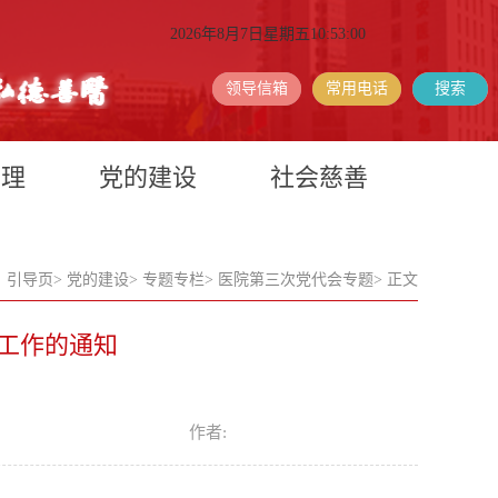
2026年8月7日星期五10:53:00
领导信箱
常用电话
搜索
护理
党的建设
社会慈善
：
引导页
>
党的建设
>
专题专栏
>
医院第三次党代会专题
>
正文
工作的通知
:
作者: