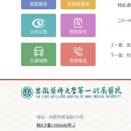
就医服务
化验单查询
特此通
二0一
公示公告
预约挂号
上一篇：医
下一篇：校
交通地图
常用电话
地址：合肥市绩溪路218号
皖ICP备11004440号-2