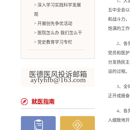
1、大
> 深入学习实践科学发展
五中全会以
观
和战斗力，
> 开展创先争优活动
饱满的工作
> 医院怎么办 我们怎么干
> 党史教育学习专栏
2、各
党员和医护
分发扬民主
设的过程。
医德医风投诉邮箱
ayfyhfb@163.com
3、全
正开成振奋
就医指南
4、各
入细致地开