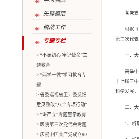
学习强国
先锋模范
各党支
统战工作
根据《
第三次代表
专题专栏
> “不忘初心 牢记使命”主
一、大
题教育
高举中
> “两学一做”学习教育专
十七届三中
题
科学发展，
> 省委巡视省卫计委反馈
意见整改“八个专项行动”
二、大
> “讲严立”专题警示教育
1、听
> 医院第三次党代会专题
> 庆祝中国共产党成立90