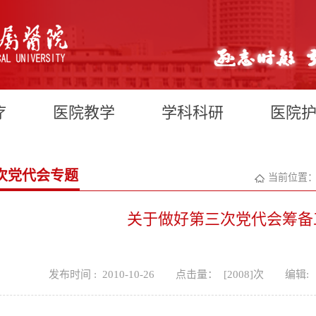
疗
医院教学
学科科研
医院
次党代会专题
当前位置
关于做好第三次党代会筹备
发布时间 : 2010-10-26
点击量： [
2008
]次
编辑