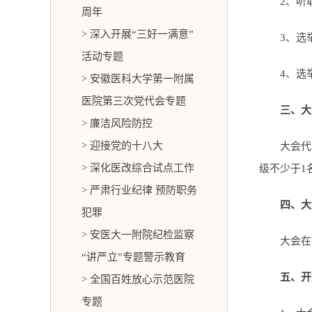
2、听
周年
> 深入开展“三好一满意”
3、选
活动专题
4、选
> 安徽医科大学第一附属
医院第三次党代会专题
三、大
> 廉洁风险防控
> 迎接党的十八大
大会代
> 深化医改综合试点工作
级不少于1
> 严肃行业纪律 预防职务
四、大
犯罪
> 安医大一附院纪检监察
大会在
“讲严立”专题警示教育
五、开
> 全国百姓放心示范医院
专题