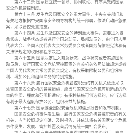
第六十二条 国家建立统一领导、协同联动、有序高效的国家
安全危机管控制度。
第六十三条 发生危及国家安全的重大事件，中央有关部门和
有关地方根据中央国家安全领导机构的统一部署，依法启动应急预
案，采取管控处置措施。
第六十四条 发生危及国家安全的特别重大事件，需要进入紧
急状态、战争状态或者进行全国总动员、局部动员的，由全国人民
代表大会、全国人民代表大会常务委员会或者国务院依照宪法和有
关法律规定的权限和程序决定。
第六十五条 国家决定进入紧急状态、战争状态或者实施国防
动员后，履行国家安全危机管控职责的有关机关依照法律规定或者
全国人民代表大会常务委员会规定，有权采取限制公民和组织权
利、增加公民和组织义务的特别措施。
第六十六条 履行国家安全危机管控职责的有关机关依法采取
处置国家安全危机的管控措施，应当与国家安全危机可能造成的危
害的性质、程度和范围相适应；有多种措施可供选择的，应当选择
有利于最大程度保护公民、组织权益的措施。
第六十七条 国家健全国家安全危机的信息报告和发布机制。
国家安全危机事件发生后，履行国家安全危机管控职责的有关
机关，应当按照规定准确、及时报告，并依法将有关国家安全危机
事件发生、发展、管控处置及善后情况统一向社会发布。
第六十八条 国家安全威胁和危害得到控制或者消除后，应当