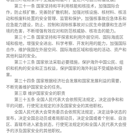
第三十一条 国家坚持和平利用核能和核技术，加强国际合
作，防止核扩散，完善防扩散机制，加强对核设施、核材料、核活
动和核废料处置的安全管理、监管和保护，加强核事故应急体系和
应急能力建设，防止、控制和消除核事故对公民生命健康和生态环
境的危害，不断增强有效应对和防范核威胁、核攻击的能力。
第三十二条 国家坚持和平探索和利用外层空间、国际海底区
域和极地，增强安全进出、科学考察、开发利用的能力，加强国际
合作，维护我国在外层空间、国际海底区域和极地的活动、资产和
其他利益的安全。
第三十三条 国家依法采取必要措施，保护海外中国公民、组
织和机构的安全和正当权益，保护国家的海外利益不受威胁和侵
害。
第三十四条 国家根据经济社会发展和国家发展利益的需要，
不断完善维护国家安全的任务。
第三章 维护国家安全的职责
第三十五条 全国人民代表大会依照宪法规定，决定战争和和
平的问题，行使宪法规定的涉及国家安全的其他职权。
全国人民代表大会常务委员会依照宪法规定，决定战争状态的
宣布，决定全国总动员或者局部动员，决定全国或者个别省、自治
区、直辖市进入紧急状态，行使宪法规定的和全国人民代表大会授
予的涉及国家安全的其他职权。