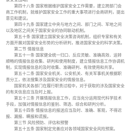
第四十八条 国家根据维护国家安全工作需要，建立跨部门会
商工作机制，就维护国家安全工作的重大事项进行会商研判，提出
意见和建议。
第四十九条 国家建立中央与地方之间、部门之间、军地之间
以及地区之间关于国家安全的协同联动机制。
第五十条 国家建立国家安全决策咨询机制，组织专家和有关
方面开展对国家安全形势的分析研判，推进国家安全的科学决策。
第二节 情报信息
第五十一条 国家健全统一归口、反应灵敏、准确高效、运转
顺畅的情报信息收集、研判和使用制度，建立情报信息工作协调机
制，实现情报信息的及时收集、准确研判、有效使用和共享。
第五十二条 国家安全机关、公安机关、有关军事机关根据职
责分工，依法搜集涉及国家安全的情报信息。
国家机关各部门在履行职责过程中，对于获取的涉及国家安全
的有关信息应当及时上报。
第五十三条 开展情报信息工作，应当充分运用现代科学技术
手段，加强对情报信息的鉴别、筛选、综合和研判分析。
第五十四条 情报信息的报送应当及时、准确、客观，不得迟
报、漏报、瞒报和谎报。
第三节 风险预防、评估和预警
第五十五条 国家制定完善应对各领域国家安全风险预案。