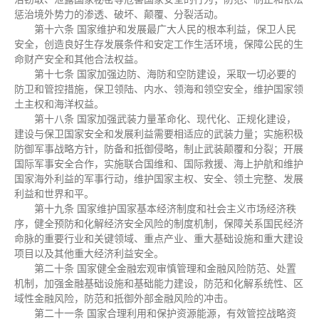
惩治境外势力的渗透、破坏、颠覆、分裂活动。
第十六条 国家维护和发展最广大人民的根本利益，保卫人民
安全，创造良好生存发展条件和安定工作生活环境，保障公民的生
命财产安全和其他合法权益。
第十七条 国家加强边防、海防和空防建设，采取一切必要的
防卫和管控措施，保卫领陆、内水、领海和领空安全，维护国家领
土主权和海洋权益。
第十八条 国家加强武装力量革命化、现代化、正规化建设，
建设与保卫国家安全和发展利益需要相适应的武装力量；实施积极
防御军事战略方针，防备和抵御侵略，制止武装颠覆和分裂；开展
国际军事安全合作，实施联合国维和、国际救援、海上护航和维护
国家海外利益的军事行动，维护国家主权、安全、领土完整、发展
利益和世界和平。
第十九条 国家维护国家基本经济制度和社会主义市场经济秩
序，健全预防和化解经济安全风险的制度机制，保障关系国民经济
命脉的重要行业和关键领域、重点产业、重大基础设施和重大建设
项目以及其他重大经济利益安全。
第二十条 国家健全金融宏观审慎管理和金融风险防范、处置
机制，加强金融基础设施和基础能力建设，防范和化解系统性、区
域性金融风险，防范和抵御外部金融风险的冲击。
第二十一条 国家合理利用和保护资源能源，有效管控战略资