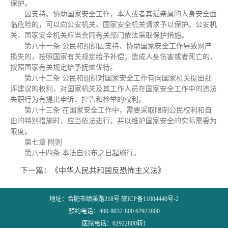
保护。
因支持、协助国家安全工作，本人或者其近亲属的人身安全面
临危险的，可以向公安机关、国家安全机关请求予以保护。公安机
关、国家安全机关应当会同有关部门依法采取保护措施。
第八十一条 公民和组织因支持、协助国家安全工作导致财产
损失的，按照国家有关规定给予补偿；造成人身伤害或者死亡的，
按照国家有关规定给予抚恤优待。
第八十二条 公民和组织对国家安全工作有向国家机关提出批
评建议的权利，对国家机关及其工作人员在国家安全工作中的违法
失职行为有提出申诉、控告和检举的权利。
第八十三条 在国家安全工作中，需要采取限制公民权利和自
由的特别措施时，应当依法进行，并以维护国家安全的实际需要为
限度。
第七章 附则
第八十四条 本法自公布之日起施行。
下一篇：
《中华人民共和国反恐怖主义法》
地址：合肥市绩溪路218号 皖ICP备11004440号-2
预约电话：400-8032-800 62922800
医院电话：62922800转1