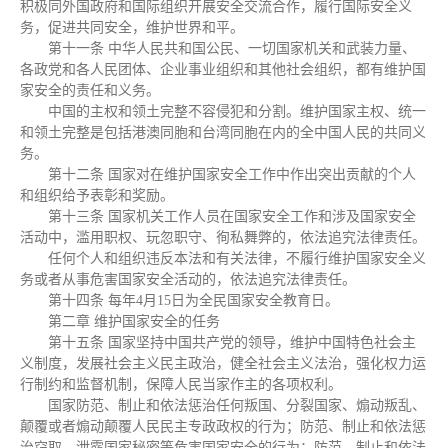
积极同外国政府和国际组织开展安全交流合作，履行国际安全义
务，促进共同安全，维护世界和平。
第十一条 中华人民共和国公民、一切国家机关和武装力量、
各政党和各人民团体、企业事业组织和其他社会组织，都有维护国
家安全的责任和义务。
中国的主权和领土完整不容侵犯和分割。维护国家主权、统一
和领土完整是包括港澳同胞和台湾同胞在内的全中国人民的共同义
务。
第十二条 国家对在维护国家安全工作中作出突出贡献的个人
和组织给予表彰和奖励。
第十三条 国家机关工作人员在国家安全工作和涉及国家安全
活动中，滥用职权、玩忽职守、徇私舞弊的，依法追究法律责任。
任何个人和组织违反本法和有关法律，不履行维护国家安全义
务或者从事危害国家安全活动的，依法追究法律责任。
第十四条 每年4月15日为全民国家安全教育日。
第二章 维护国家安全的任务
第十五条 国家坚持中国共产党的领导，维护中国特色社会主
义制度，发展社会主义民主政治，健全社会主义法治，强化权力运
行制约和监督机制，保障人民当家作主的各项权利。
国家防范、制止和依法惩治任何叛国、分裂国家、煽动叛乱、
颠覆或者煽动颠覆人民民主专政政权的行为；防范、制止和依法惩
治窃取、泄露国家秘密等危害国家安全的行为；防范、制止和依法