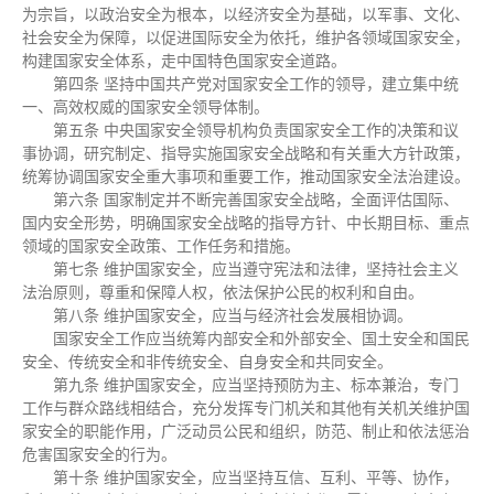
为宗旨，以政治安全为根本，以经济安全为基础，以军事、文化、
社会安全为保障，以促进国际安全为依托，维护各领域国家安全，
构建国家安全体系，走中国特色国家安全道路。
第四条 坚持中国共产党对国家安全工作的领导，建立集中统
一、高效权威的国家安全领导体制。
第五条 中央国家安全领导机构负责国家安全工作的决策和议
事协调，研究制定、指导实施国家安全战略和有关重大方针政策，
统筹协调国家安全重大事项和重要工作，推动国家安全法治建设。
第六条 国家制定并不断完善国家安全战略，全面评估国际、
国内安全形势，明确国家安全战略的指导方针、中长期目标、重点
领域的国家安全政策、工作任务和措施。
第七条 维护国家安全，应当遵守宪法和法律，坚持社会主义
法治原则，尊重和保障人权，依法保护公民的权利和自由。
第八条 维护国家安全，应当与经济社会发展相协调。
国家安全工作应当统筹内部安全和外部安全、国土安全和国民
安全、传统安全和非传统安全、自身安全和共同安全。
第九条 维护国家安全，应当坚持预防为主、标本兼治，专门
工作与群众路线相结合，充分发挥专门机关和其他有关机关维护国
家安全的职能作用，广泛动员公民和组织，防范、制止和依法惩治
危害国家安全的行为。
第十条 维护国家安全，应当坚持互信、互利、平等、协作，