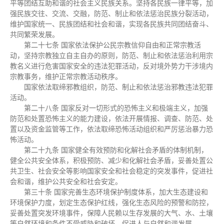
平等团结互助和谐的社会主义民族关系。坚持各民族一律平等，加
强民族交往、交流、交融，防范、制止和依法惩治民族分裂活动，
维护国家统一、民族团结和社会和谐，实现各民族共同团结奋斗、
共同繁荣发展。
第二十七条 国家依法保护公民宗教信仰自由和正常宗教活
动，坚持宗教独立自主自办的原则，防范、制止和依法惩治利用宗
教名义进行危害国家安全的违法犯罪活动，反对境外势力干涉境内
宗教事务，维护正常宗教活动秩序。
国家依法取缔邪教组织，防范、制止和依法惩治邪教违法犯罪
活动。
第二十八条 国家反对一切形式的恐怖主义和极端主义，加强
防范和处置恐怖主义的能力建设，依法开展情报、调查、防范、处
置以及资金监管等工作，依法取缔恐怖活动组织和严厉惩治暴力恐
怖活动。
第二十九条 国家健全有效预防和化解社会矛盾的体制机制，
健全公共安全体系，积极预防、减少和化解社会矛盾，妥善处置公
共卫生、社会安全等影响国家安全和社会稳定的突发事件，促进社
会和谐，维护公共安全和社会安定。
第三十条 国家完善生态环境保护制度体系，加大生态建设和
环境保护力度，划定生态保护红线，强化生态风险的预警和防控，
妥善处置突发环境事件，保障人民赖以生存发展的大气、水、土壤
等自然环境和条件不受威胁和破坏，促进人与自然和谐发展。