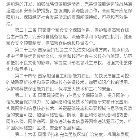
源能源的开发，加强战略资源能源储备，完善资源能源运输战略通
道建设和安全保护措施，加强国际资源能源合作，全面提升应急保
障能力，保障经济社会发展所需的资源能源持续、可靠和有效供
给。
第二十二条 国家健全粮食安全保障体系，保护和提高粮食综
合生产能力，完善粮食储备制度、流通体系和市场调控机制，健全
粮食安全预警制度，保障粮食供给和质量安全。
第二十三条 国家坚持社会主义先进文化前进方向，继承和弘
扬中华民族优秀传统文化，培育和践行社会主义核心价值观，防范
和抵制不良文化的影响，掌握意识形态领域主导权，增强文化整体
实力和竞争力。
第二十四条 国家加强自主创新能力建设，加快发展自主可控
的战略高新技术和重要领域核心关键技术，加强知识产权的运用、
保护和科技保密能力建设，保障重大技术和工程的安全。
第二十五条 国家建设网络与信息安全保障体系，提升网络与
信息安全保护能力，加强网络和信息技术的创新研究和开发应用，
实现网络和信息核心技术、关键基础设施和重要领域信息系统及数
据的安全可控；加强网络管理，防范、制止和依法惩治网络攻击、
网络入侵、网络窃密、散布违法有害信息等网络违法犯罪行为，维
护国家网络空间主权、安全和发展利益。
第二十六条 国家坚持和完善民族区域自治制度，巩固和发展