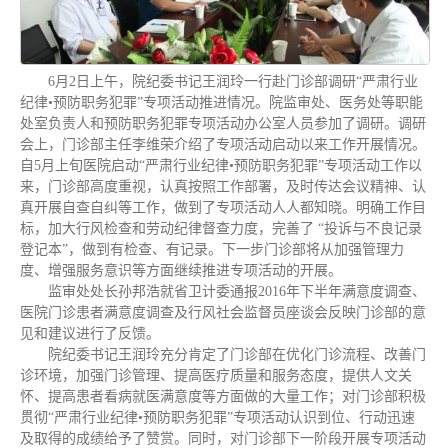
6月2日上午，院纪委书记王润玲一行赴门诊部调研“严肃行业
纪律•预防职务犯罪”专项活动推进情况。院监审处、医务处等职能
处室负责人和预防职务犯罪专项活动办公室人员参加了调研。调研
会上，门诊部主任李维荣介绍了专项活动启动以来工作开展情况。
自5月上旬医院启动“严肃行业纪律•预防职务犯罪”专项活动工作以
来，门诊部高度重视，认真按照工作部署，及时传达会议精神、认
真开展自查自纠等工作，做到了专项活动人人都知晓。明确工作目
标，加大行风检查和劳动纪律督查力度，完善了 “投诉与不良记录
登记本”，做到有检查、有记录。下一步门诊部将从加强管理力
度、增强服务意识等方面继续推进专项活动的开展。
监审处处长孙邦浩就省卫计委通报2016年下半年满意度调查、
医院门诊患者满意度调查及行风社会监督员座谈会反映门诊部的意
见和建议进行了反馈。
院纪委书记王润玲充分肯定了门诊部在优化门诊流程、改善门
诊环境，加强门诊管理、提高医疗质量和服务态度，提供人文关
怀、提高患者看病就医满意度等方面做的大量工作；对门诊部积极
贯彻“严肃行业纪律•预防职务犯罪”专项活动认识到位、行动迅速
及取得的成绩给予了赞赏。同时，对门诊部下一阶段开展专项活动