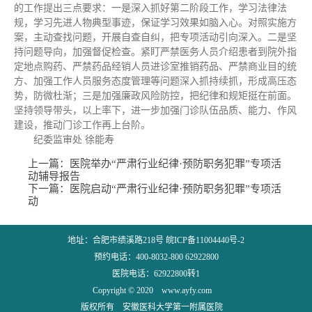
的工作提出三点要求：一是深入抓好第二阶段工作，学习法律法
规，学习先进人物典型事迹，保证学习效果如脑入心。对照实施方
案，主动查找问题，开展自查自纠，把专项活动引向深入。二是坚
持问题导向，加强督促检查。紧盯严禁医务人员介绍患者到院外指
定地点购药、严禁药品经销人员进诊室推销药品、严禁商业目的统
方、加强工作人员服务态度管理等问题深入抓持续抓，形成高压态
势，防微杜渐；三是加强廉政风险防控，把纪律和规矩挺在前面。
坚持领导带头，以上率下，进一步加强门诊队伍品质、能力、作风
建设，推动门诊工作再上台阶。
纪委监审处 徐能寿
上一篇：
医院举办“严肃行业纪律·预防职务犯罪”专项活
动辅导报告
下一篇：
医院启动“严肃行业纪律·预防职务犯罪”专项活
动
地址：合肥市绩溪路218号 皖ICP备11004440号-2
预约电话：400-8032-800 62922800
医院电话：62922800转1
Copyright © 2020 www.ayfy.com
版权所有 安徽医科大学第一附属医院