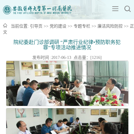
当前位置:
引导页
>>
党的建设
>>
专题专栏
>>
廉洁风险防控
>> 正
文
院纪委赴门诊部调研 “严肃行业纪律•预防职务犯
罪”专项活动推进情况
发布时间 :2017-06-13 点击量：[
1216
]