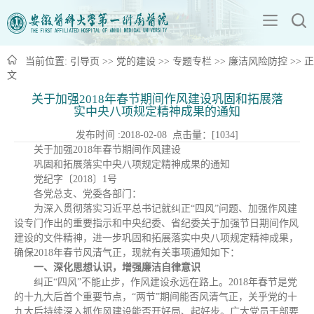
当前位置:
引导页
>>
党的建设
>>
专题专栏
>>
廉洁风险防控
>> 正
文
关于加强2018年春节期间作风建设巩固和拓展落
实中央八项规定精神成果的通知
发布时间 :2018-02-08 点击量：[
1034
]
关于加强2018年春节期间作风建设
巩固和拓展落实中央八项规定精神成果的通知
党纪字〔2018〕1号
各党总支、党委各部门：
为深入贯彻落实习近平总书记就纠正“四风”问题、加强作风建
设专门作出的重要指示和中央纪委、省纪委关于加强节日期间作风
建设的文件精神，进一步巩固和拓展落实中央八项规定精神成果，
确保2018年春节风清气正，现就有关事项通知如下：
一、深化思想认识，增强廉洁自律意识
纠正“四风”不能止步，作风建设永远在路上。2018年春节是党
的十九大后首个重要节点，“两节”期间能否风清气正，关乎党的十
九大后持续深入抓作风建设能否开好局、起好步。广大党员干部要