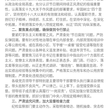
从政治和全局高度，充分认识节日期间持续正风肃纪的极端重要
性，认真落实十九大关于作风建设的部署要求，牢固树立“四个意
识”，坚持党的十八大以来的有效做法和经验，认真履职尽责，发
扬钉钉子精神，持续抓、扎实抓、盯住抓，在坚持中深化、在深化
中拓展，不断把落实中央八项规定精神、纠正“四风”向纵深推进。
二、聚焦重点问题，确保做到令行禁止
要紧盯享乐主义和奢靡之风，严肃查处“节日腐败”问题，严防
反弹回潮。要有针对性地治理在单位内部食堂、内部宾馆和培训中
心等公款吃喝，或在高档小区、写字楼“一桌餐”接受吃请等隐形变
异问题。严肃查处以各种名义滥发津补贴、收送年货节礼、公款旅
游等问题。要聚焦习近平总书记在重要指示中指出的10个方面形式
主义、官僚主义具体表现，重点纠正表态多、调门高、行动少、落
实差等突出问题，纠正走秀式调研、“推绕拖”、懒政庸政怠政、不
出实绩出经验等反映集中的问题。严格落实公务用车和办公用房管
理制度。严肃查处违规违纪问题。
各级党员领导干部特别是主要领导干部要带头执行廉洁自律规
定，带头抵制不良风气，严以律己，以上率下，自觉接受群众监
督。领导班子成员要认真履行“一岗双责”，切实加强分管范围党员
干部的教育管理，抓好分管部门中央八项规定精神的落实。
三、严肃追究问责，加大监督检查力度
纪检监察部门要主动作为，采取明查暗访、随机抽查、突击检