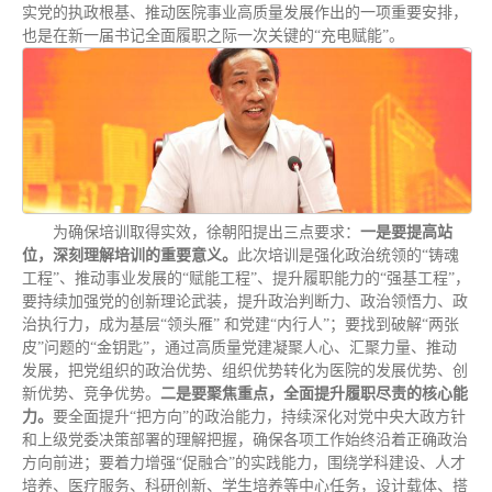
实党的执政根基、推动医院事业高质量发展作出的一项重要安排，
也是在新一届书记全面履职之际一次关键的“充电赋能”。
为确保培训取得实效，徐朝阳提出三点要求：
一
是要
提高站
位，深刻理解培训的重要意义
。
此次培训是强化政治统领的“铸魂
工程”、推动事业发展的“赋能工程”、提升履职能力的“强基工程”，
要持续加强党的创新理论武装，提升政治判断力、政治领悟力、政
治执行力，成为基层“领头雁” 和党建“内行人”；要找到破解“两张
皮”问题的“金钥匙”，通过高质量党建凝聚人心、汇聚力量、推动
发展，把党组织的政治优势、组织优势转化为医院的发展优势、创
新优势、竞争优势。
二是要
聚焦重点，全面提升履职尽责的核心能
力。
要全面提升“把方向”的政治能力，持续深化对党中央大政方针
和上级党委决策部署的理解把握，确保各项工作始终沿着正确政治
方向前进；要着力增强“促融合”的实践能力，围绕学科建设、人才
培养、医疗服务、科研创新、学生培养等中心任务，设计载体、搭