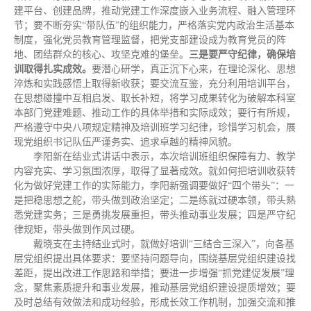
建平台、创建品牌，推动党建工作深度嵌入业务流程、融入管理环
节；要不断夯实“带队伍”的组织能力，严格落实党内政治生活基本
制度，强化党员教育管理监督，把党支部建设成为教育党员的阵
地、团结群众的核心、攻坚克难的堡垒。
三是要
严守纪律，确保培
训取得扎实成效。
要潜心研学，真正沉下心来，在理论深化、思想
淬炼和实践感悟上取得新收获；要交流互鉴，充分利用培训平台，
在思想碰撞中互相启发、取长补短，将学习成果转化为破解本科室
本部门党建难题、推动工作的具体举措和实际成效；要行有所规，
严格遵守中央八项规定精神及培训班学习纪律，珍惜学习机会，展
现党组织书记队伍严谨务实、追求卓越的精神风貌。
李阳新在结业式讲话中表示，本次培训班组织保障有力、教学
内容充实、学习氛围浓厚，取得了显著成效。就如何把培训收获转
化为做好党建工作的实际能力，李阳新强调要做好“四个带头”：一
是把稳思想之舵，带头做到政治坚定；二是练就过硬本领，带头熟
悉党建实务；三是勇挑发展重担，带头推动事业发展；四是严守纪
律规矩，带头做到作风过硬。
戴晓支在主持结业式时，就做好培训“三结合三深入”，向各基
层党组织提出具体要求：要坚持问题导向，围绕基层党组织建设找
差距，提出改进工作思路和举措；要进一步增强“抓党建促发展”理
念，聚焦素质提升和事业发展，推动基层党组织建设提质增效；要
及时总结有效做法和成功经验，形成长效工作机制，加强交流和推