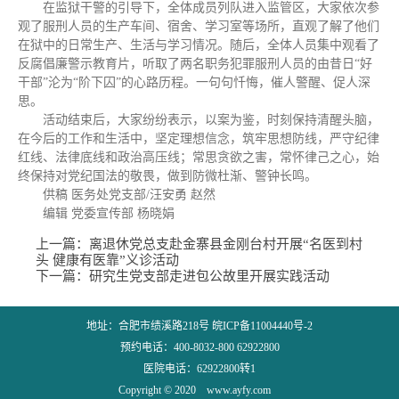
在监狱干警的引导下，全体成员列队进入监管区，大家依次参
观了服刑人员的生产车间、宿舍、学习室等场所，直观了解了他们
在狱中的日常生产、生活与学习情况。随后，全体人员集中观看了
反腐倡廉警示教育片，听取了两名职务犯罪服刑人员的由昔日“好
干部”沦为“阶下囚”的心路历程。一句句忏悔，催人警醒、促人深
思。
活动结束后，大家纷纷表示，以案为鉴，时刻保持清醒头脑，
在今后的工作和生活中，坚定理想信念，筑牢思想防线，严守纪律
红线、法律底线和政治高压线；常思贪欲之害，常怀律己之心，始
终保持对党纪国法的敬畏，做到防微杜渐、警钟长鸣。
供稿 医务处党支部/汪安勇 赵然
编辑 党委宣传部 杨晓娟
上一篇：
离退休党总支赴金寨县金刚台村开展“名医到村
头 健康有医靠”义诊活动
下一篇：
研究生党支部走进包公故里开展实践活动
地址：合肥市绩溪路218号 皖ICP备11004440号-2
预约电话：400-8032-800 62922800
医院电话：62922800转1
Copyright © 2020 www.ayfy.com