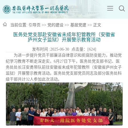
当前位置:
引导页
>>
党的建设
>>
基层党建
>> 正文
医务处党支部赴安徽省未成年犯管教所（安徽省
庐州女子监狱）开展警示教育活动
发布时间 :2025-06-30 点击量：[
624
]
为进一步提升党员干部廉洁自律意识和拒腐防变能力，推动党
纪学习教育不断走深走实，6月27日下午，医务处党支部书记、医
务处处长汪安勇带队前往安徽省未成年犯管教所（安徽省庐州女子
监狱）开展警示教育活动。医务处党支部党员同志及部分医务处科
级干部共计32人参加此次活动。