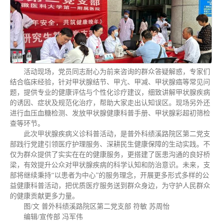
活动现场，党员同志耐心为前来咨询的群众答疑解惑，专家们
结合临床经验，针对甲状腺结节、甲亢、甲减、甲状腺癌等常见问
题，提供专业的健康评估与个性化诊疗建议，细致讲解甲状腺疾病
的诱因、症状及规范化治疗，帮助大家走出认知误区。现场另外还
进行血压血糖检测、发放甲状腺健康科普手册、甲状腺彩超初筛检
查等环节。
此次甲状腺疾病义诊科普活动，是普外科绩溪路院区第二党支
部践行党建引领医疗护理服务、深耕民生健康保障的生动实践。不
仅为群众提供了实实在在的健康服务，更搭建了医患沟通的良好桥
梁，有效提升公众对甲状腺疾病的科学认知和防治意识。未来，支
部将继续秉持“以患者为中心”的服务理念，开展更多形式多样的公
益健康科普活动，把优质医疗服务送到群众身边，为守护人民群众
的健康贡献更多力量。
图/文 普外科绩溪路院区第二党支部 符敏 苏周怡
编辑/宣传部 冯军伟