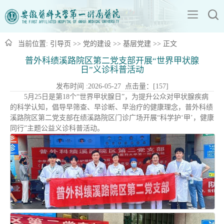
当前位置:
引导页
>>
党的建设
>>
基层党建
>> 正文
普外科绩溪路院区第二党支部开展“世界甲状腺
日”义诊科普活动
发布时间 :2026-05-27 点击量：[
157
]
5月25日是第18个“世界甲状腺日”，为提升公众对甲状腺疾病
的科学认知，倡导早筛查、早诊断、早治疗的健康理念，普外科绩
溪路院区第二党支部在绩溪路院区门诊广场开展“科学护‘甲’，健康
同行”主题公益义诊科普活动。