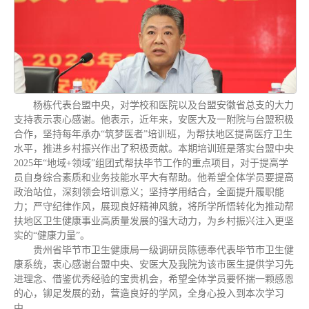
杨栋代表台盟中央，对学校和医院以及台盟安徽省总支的大力
支持表示衷心感谢。他表示，近年来，安医大及一附院与台盟积极
合作，坚持每年承办“筑梦医者”培训班，为帮扶地区提高医疗卫生
水平，推进乡村振兴作出了积极贡献。本期培训班是落实台盟中央
2025年“地域+领域”组团式帮扶毕节工作的重点项目，对于提高学
员自身综合素质和业务技能水平大有帮助。他希望全体学员要提高
政治站位，深刻领会培训意义；坚持学用结合，全面提升履职能
力；严守纪律作风，展现良好精神风貌，将所学所悟转化为推动帮
扶地区卫生健康事业高质量发展的强大动力，为乡村振兴注入更坚
实的“健康力量”。
贵州省毕节市卫生健康局一级调研员陈德奉代表毕节市卫生健
康系统，衷心感谢台盟中央、安医大及我院为该市医生提供学习先
进理念、借鉴优秀经验的宝贵机会，希望全体学员要怀揣一颗感恩
的心，铆足发展的劲，营造良好的学风，全身心投入到本次学习
中。