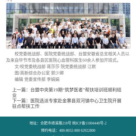
校党委统战部、医院党委统战部、台盟安徽省总支相关人员以
及来自毕节市及各县区医院心血管科医生60余人参加开班式。
文/校党委统战部 蒋莎莎 院党委统战部 江默
图/高新综合办公室 郭少卿
编辑 党委宣传部 李娟娟
上一篇：
台盟中央第19期“筑梦医者”帮扶培训班顺利结
业
下一篇：
医院选派专家赴金寨县双河镇中心卫生院开展
驻点帮扶工作
地址：合肥市绩溪路218号 皖ICP备11004440号-2
预约电话：400-8032-800 62922800