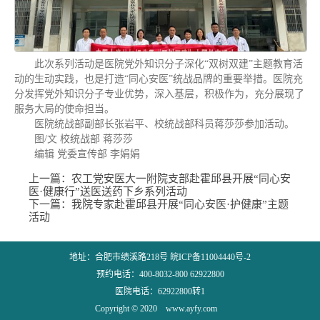
此次系列活动是医院党外知识分子深化“双树双建”主题教育活
动的生动实践，也是打造“同心安医”统战品牌的重要举措。医院充
分发挥党外知识分子专业优势，深入基层，积极作为，充分展现了
服务大局的使命担当。
医院统战部副部长张岩平、校统战部科员蒋莎莎参加活动。
图/文 校统战部 蒋莎莎
编辑 党委宣传部 李娟娟
上一篇：
农工党安医大一附院支部赴霍邱县开展“同心安
医·健康行”送医送药下乡系列活动
下一篇：
我院专家赴霍邱县开展“同心安医·护健康”主题
活动
地址：合肥市绩溪路218号 皖ICP备11004440号-2
预约电话：400-8032-800 62922800
医院电话：62922800转1
Copyright © 2020 www.ayfy.com