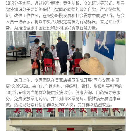
知识分子实际，通过领学解读、案例剖析、交流研讨等形式，引导
党外知识分子要始终保持与党同心同德的政治自觉，严守纪律规
矩，改进工作作风，在服务医院发展和社会需求中展现担当。与会
人员一致表示，将以中央八项规定精神为行动标尺，立足专业优
势，为推进健康中国建设和乡村振兴贡献智慧力量。
20日上午，专家团队在吴家店镇卫生院开展“同心安医·护健
康”义诊活动。来自心血管内科、呼吸科、骨科、影像科等科室的
10余名专家为当地群众提供疾病诊疗、健康咨询、用药指导等服
务，免费发放常用药品，并针对山区常见病、慢性病开展健康宣
教。活动现场累计接诊群众近200人次，受到群众热烈欢迎。