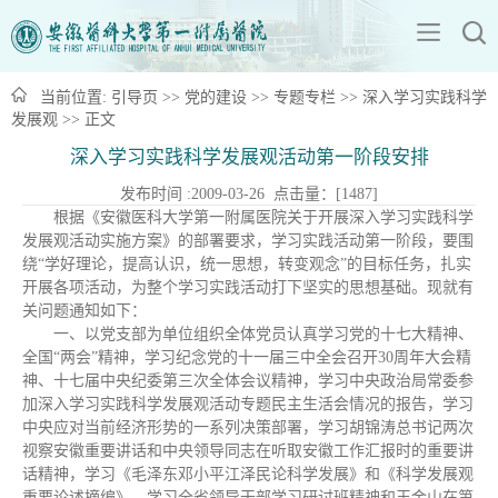
当前位置:
引导页
>>
党的建设
>>
专题专栏
>>
深入学习实践科学
发展观
>> 正文
深入学习实践科学发展观活动第一阶段安排
发布时间 :2009-03-26 点击量：[
1487
]
根据《安徽医科大学第一附属医院关于开展深入学习实践科学
发展观活动实施方案》的部署要求，学习实践活动第一阶段，要围
绕“学好理论，提高认识，统一思想，转变观念”的目标任务，扎实
开展各项活动，为整个学习实践活动打下坚实的思想基础。现就有
关问题通知如下：
一、以党支部为单位组织全体党员认真学习党的十七大精神、
全国“两会”精神，学习纪念党的十一届三中全会召开30周年大会精
神、十七届中央纪委第三次全体会议精神，学习中央政治局常委参
加深入学习实践科学发展观活动专题民主生活会情况的报告，学习
中央应对当前经济形势的一系列决策部署，学习胡锦涛总书记两次
视察安徽重要讲话和中央领导同志在听取安徽工作汇报时的重要讲
话精神，学习《毛泽东邓小平江泽民论科学发展》和《科学发展观
重要论述摘编》，学习全省领导干部学习研讨班精神和王金山在第