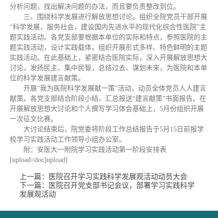
分析问题，找出解决问题的办法，而且要负责整改到位。
三、围绕科学发展进行解放思想讨论。组织全院党员干部开展
“科学发展，服务社会，建设国内先进水平的现代化综合性医院”主
题实践活动。各党支部要根据本单位的实际和特点，参照医院的主
题实践活动，设计实践载体，组织开展形式多样、特色鲜明的主题
实践活动。在此基础上，紧密结合医院实际，深入开展解放思想大
讨论，发扬民主、集中民智，总结过去、谋划未来，为医院和本单
位的科学发展建言献策。
开展“我为医院科学发展献一策”活动，动员全体党员人人建言
献策。各党支部结合阶段小结，汇总报送“建言献策”书面报告。在
开展解放思想大讨论和个人撰写学习体会基础上，5月份组织开展
一次征文比赛。
大讨论结束后，院党委将阶段工作总结报告于5月15日前报学
校学习实践活动工作领导小组办公室。
附：安医大一附院学习实践活动第一阶段安排表
[upload=doc]upload]
上一篇：
医院召开学习实践科学发展观活动动员大会
下一篇：
医院召开党支部书记会议，部署学习实践科学
发展观活动