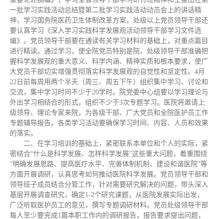
一批学习实践活动总结暨第二批学习实践活动动员会上的讲话精
神，学习国务院医药卫生体制改革方案，处级以上党员领导干部还
要认真学习《深入学习实践科学发展观活动领导干部学习文件选
编》。党员领导干部要在通读有关学习材料的基础上，对重点篇目
进行精读。通过学习，使全院党员特别是院、处级领导干部准确把
握科学发展观的重大意义、科学内涵、精神实质和根本要求，使广
大党员干部切实增强贯彻落实科学发展观的自觉性和坚定性。4月
22日前每周用两个半天（周三、周五下午）组织集中学习、讨论和
交流，集中学习时间不少于20学时。院党委中心组要以学习理论与
外出学习相结合的形式，组织不少于3次专题学习。医院将邀请上
级领导、理论专家来院，为各级干部、广大党员和全院医护员工作
专题辅导报告。各类学习活动要确保学习时间、内容、人员和效果
的落实。
二、在学习培训的基础上，紧密联系本单位和个人的实际，紧
密结合“什么是科学发展、怎样科学发展”这些重大问题，着重围绕
“明确发展思路、提高医疗水平、完善体制机制、建设和谐医院”等
方面开展调研，认真思考如何推动医院科学发展。党员领导干部和
领导班子成员结合分管工作，针对需要研究解决的问题，带头深入
基层开展调查研究，确定1-2个研究课题，从医院发展实际出发，
广泛听取医护员工的意见，撰写专题调研材料。党员处级领导干部
每人至少要完成1篇本职工作内的调研报告，报告要求提出问题，