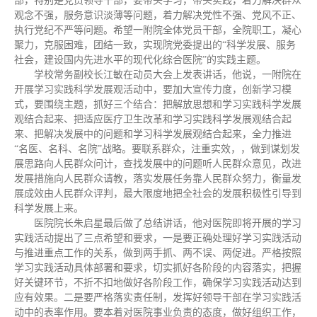
部，特别是党员领导干部，要带头学习，带头实践，着力解决群众
观念不强，服务意识淡薄等问题，着力解决党性不强、党风不正、
执行党纪不严等问题。希望一附院全体党员干部，全院职工，凝心
聚力，克服困难，团结一致，实现院党委提出的“科学发展、服务
社会，建设国内先进水平的现代化综合医院”的实践主题。
学校常务副校长江敏在动员大会上发表讲话，他说，一附院在
开展学习实践科学发展观活动中，要加大宣传力度，创新学习模
式，要围绕主题，抓好三个结合：把解放思想和学习实践科学发展
观结合起来、把适应医疗卫生改革和学习实践科学发展观结合起
来、把解决发展中的问题和学习科学发展观结合起来，全力推进
“名医、名科、名院”战略。要联系群众，注重实效，，做到谋划发
展思路向人民群众问计，查找发展中的问题听人民群众意见，改进
发展措施向人民群众请教，落实发展任务靠人民群众努力，衡量发
展成效由人民群众评判，最大限度地把全社会的发展积极性引导到
科学发展上来。
医院院长朱启星最后做了总结讲话，他对医院即将开展的学习
实践活动提出了三点希望和要求，一是要正确处理好学习实践活动
与推进重点工作的关系，做到两手抓、两不误、两促进。严格按照
学习实践活动具体部署和要求，切实抓好各阶段的内容落实，把握
好关键环节，不折不扣地做好各阶段工作，确保学习实践活动达到
应有效果。二是要严格落实责任制，发挥好领导干部在学习实践活
动中的表率作用。要本着对医院事业负责的态度，做好组织工作，