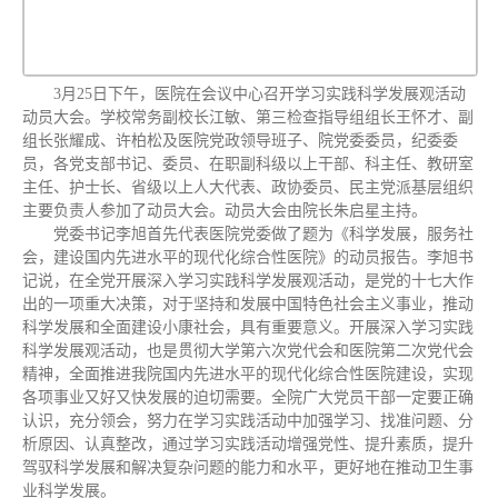
3月25日下午，医院在会议中心召开学习实践科学发展观活动
动员大会。学校常务副校长江敏、第三检查指导组组长王怀才、副
组长张耀成、许柏松及医院党政领导班子、院党委委员，纪委委
员，各党支部书记、委员、在职副科级以上干部、科主任、教研室
主任、护士长、省级以上人大代表、政协委员、民主党派基层组织
主要负责人参加了动员大会。动员大会由院长朱启星主持。
党委书记李旭首先代表医院党委做了题为《科学发展，服务社
会，建设国内先进水平的现代化综合性医院》的动员报告。李旭书
记说，在全党开展深入学习实践科学发展观活动，是党的十七大作
出的一项重大决策，对于坚持和发展中国特色社会主义事业，推动
科学发展和全面建设小康社会，具有重要意义。开展深入学习实践
科学发展观活动，也是贯彻大学第六次党代会和医院第二次党代会
精神，全面推进我院国内先进水平的现代化综合性医院建设，实现
各项事业又好又快发展的迫切需要。全院广大党员干部一定要正确
认识，充分领会，努力在学习实践活动中加强学习、找准问题、分
析原因、认真整改，通过学习实践活动增强党性、提升素质，提升
驾驭科学发展和解决复杂问题的能力和水平，更好地在推动卫生事
业科学发展。