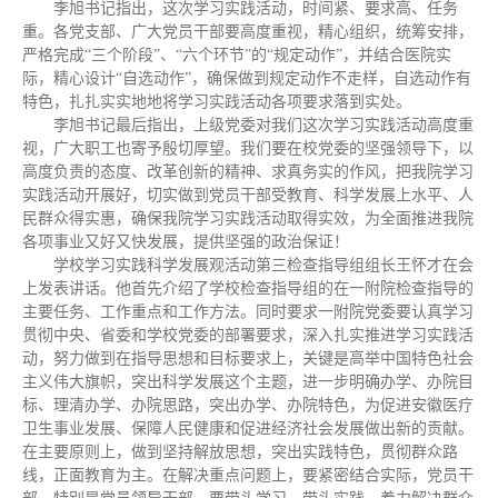
李旭书记指出，这次学习实践活动，时间紧、要求高、任务
重。各党支部、广大党员干部要高度重视，精心组织，统筹安排，
严格完成“三个阶段”、“六个环节”的“规定动作”，并结合医院实
际，精心设计“自选动作”，确保做到规定动作不走样，自选动作有
特色，扎扎实实地地将学习实践活动各项要求落到实处。
李旭书记最后指出，上级党委对我们这次学习实践活动高度重
视，广大职工也寄予殷切厚望。我们要在校党委的坚强领导下，以
高度负责的态度、改革创新的精神、求真务实的作风，把我院学习
实践活动开展好，切实做到党员干部受教育、科学发展上水平、人
民群众得实惠，确保我院学习实践活动取得实效，为全面推进我院
各项事业又好又快发展，提供坚强的政治保证！
学校学习实践科学发展观活动第三检查指导组组长王怀才在会
上发表讲话。他首先介绍了学校检查指导组的在一附院检查指导的
主要任务、工作重点和工作方法。同时要求一附院党委要认真学习
贯彻中央、省委和学校党委的部署要求，深入扎实推进学习实践活
动，努力做到在指导思想和目标要求上，关键是高举中国特色社会
主义伟大旗帜，突出科学发展这个主题，进一步明确办学、办院目
标、理清办学、办院思路，突出办学、办院特色，为促进安徽医疗
卫生事业发展、保障人民健康和促进经济社会发展做出新的贡献。
在主要原则上，做到坚持解放思想，突出实践特色，贯彻群众路
线，正面教育为主。在解决重点问题上，要紧密结合实际，党员干