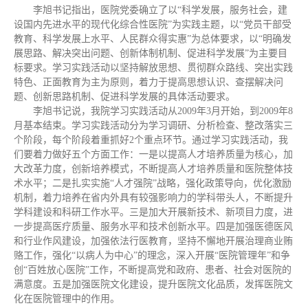
李旭书记指出，医院党委确立了以“科学发展，服务社会，建
设国内先进水平的现代化综合性医院”为实践主题，以“党员干部受
教育、科学发展上水平、人民群众得实惠”为总体要求，以“明确发
展思路、解决突出问题、创新体制机制、促进科学发展”为主要目
标要求。学习实践活动以坚持解放思想、贯彻群众路线、突出实践
特色、正面教育为主为原则，着力于提高思想认识、查摆解决问
题、创新思路机制、促进科学发展的具体活动要求。
李旭书记说，我院学习实践活动从2009年3月开始，到2009年8
月基本结束。学习实践活动分为学习调研、分析检查、整改落实三
个阶段，每个阶段着重抓好2个重点环节。通过学习实践活动，我
们要着力做好五个方面工作：一是以提高人才培养质量为核心，加
大改革力度，创新培养模式，不断提高人才培养质量和医院整体技
术水平；二是扎实实施“人才强院”战略，强化政策导向，优化激励
机制，着力培养在省内外具有较强影响力的学科带头人，不断提升
学科建设和科研工作水平。三是加大开展新技术、新项目力度，进
一步提高医疗质量、服务水平和技术创新水平。四是加强医德医风
和行业作风建设，加强依法行医教育，坚持不懈地开展治理商业贿
赂工作，强化“以病人为中心”的理念，深入开展“医院管理年”和争
创“百姓放心医院”工作，不断提高党和政府、患者、社会对医院的
满意度。五是加强医院文化建设，提升医院文化品质，发挥医院文
化在医院管理中的作用。