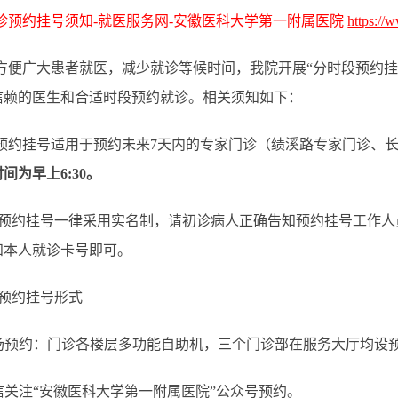
诊预约挂号须知-就医服务网-安徽医科大学第一附属医院
https:/
方便广大患者就医，减少就诊等候时间，我院开展“分时段预约挂
信赖的医生和合适时段预约就诊。相关须知如下：
预约挂号适用于预约未来7天内的专家门诊（绩溪路专家门诊、
间为早上6:30。
 预约挂号一律采用实名制，请初诊病人正确告知预约挂号工作
知本人就诊卡号即可。
 预约挂号形式
现场预约：门诊各楼层多功能自助机，三个门诊部在服务大厅均设
微信关注“安徽医科大学第一附属医院”公众号预约。