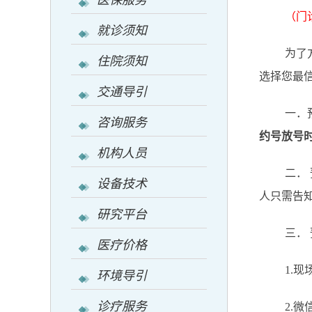
医保服务
（门
就诊须知
为了
住院须知
选择您最
交通导引
一．
咨询服务
约号放号时
机构人员
二．
设备技术
人只需告
研究平台
三．
医疗价格
1.
环境导引
诊疗服务
2.