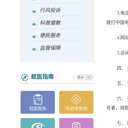
行风投诉
3.电
科普健教
拨打中国电
便民服务
4.
监督保障
5.
四．
就医指南
五．
六．
号者，将
就医服务
化验单查询
七． 