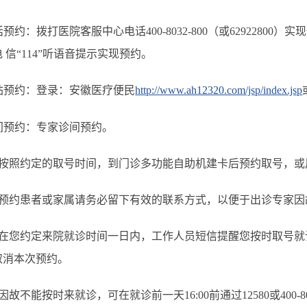
话预约：拨打医院客服中心电话400-8032-800（或62922800
 信“114”听语音提示实现预约。
网站预约：登录：安徽医疗便民
http://www.ah12320.com/jsp/index.jsp
诊间预约：专家诊间预约。
 按照约定的取号时间，到门诊多功能自助机建卡后预约取号，
 预约患者或家属请务必留下有效的联系方式，以便于出诊专家
 在您约定来院就诊时间一日内，工作人员短信提醒您按时取号
取消本次预约。
因故不能按时来就诊，可在就诊前一天16:00前通过12580或400