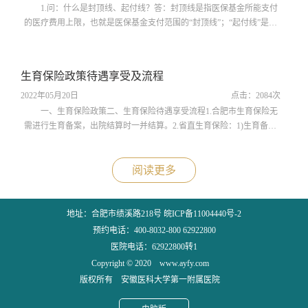
1.问：什么是封顶线、起付线？答：封顶线是指医保基金所能支付
的医疗费用上限，也就是医保基金支付范围的“封顶线”；“起付线”是指
统筹基金的起付标准，是指参保人员住院治疗必须支付一定数额的医疗
费用，才能进入统筹基金报销范围，即俗称的“门槛费”。2.问：大病保
险如何报销？答：达到报销标准后，出院时直接结算，不需要个人申
生育保险政策待遇享受及流程
请。3.问：商业保险如何报销？答：医院只办理医保结算，商业保险请
联系商业保险公司。4.问：...
2022年05月20日
点击：
2084
次
一、生育保险政策二、生育保险待遇享受流程1.合肥市生育保险无
需进行生育备案，出院结算时一并结算。2.省直生育保险：1)生育备案
后3-5个工作日方可享受门诊产检报销；2)备案后，领取一份《收费通知
单》，请自行复印若干份备用；3)每次做产检携带一份《收费通知
单》，产检后请医生填写；4)每次产检后将医保卡和《收费通知单》给
阅读更多
门诊收款员，并及时打印发票结算；5)所有门诊产检费用必须在生孩子
之前结算完毕；6)住院的生育保险请...
地址：合肥市绩溪路218号 皖ICP备11004440号-2
预约电话：400-8032-800 62922800
医院电话：62922800转1
Copyright © 2020 www.ayfy.com
版权所有 安徽医科大学第一附属医院