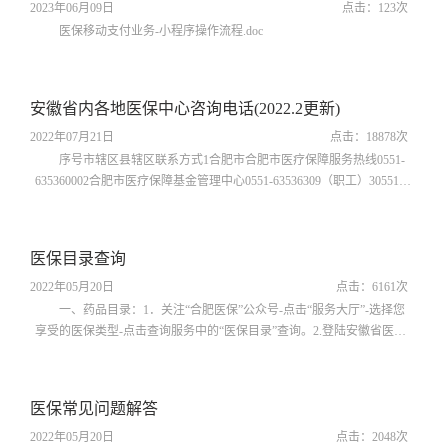
2023年06月09日
点击：
123
次
医保移动支付业务-小程序操作流程.doc
安徽省内各地医保中心咨询电话(2022.2更新)
2022年07月21日
点击：
18878
次
序号市辖区县辖区联系方式1合肥市合肥市医疗保障服务热线0551-
635360002合肥市医疗保障基金管理中心0551-63536309（职工）30551-
63536323（居民）40551-63536849（生育）50551-63536085（异地）
60551-63536328（慢特病）7肥东县医疗保障基金管理中心0551-
67755662（职工）80551-67758302（居民）9肥西县医疗保障基金管理中
医保目录查询
心0551-68166588（居民）100551-68899725（职工）11长丰县医疗保障
基金管理中心0551-66673120（职工）120...
2022年05月20日
点击：
6161
次
一、药品目录：1．关注“合肥医保”公众号-点击“服务大厅”-选择您
享受的医保类型-点击查询服务中的“医保目录”查询。2.登陆安徽省医疗
保障局网（http://ybj.ah.gov.cn/）或关注微信公众号“医保小贴士”查询。
二、医疗服务项目目录：1.关注“合肥医保”公众号-点击“服务大厅”-选择
您享受的医保类型-点击查询服务中的“医保目录”查询。2.
医保常见问题解答
https://www.ayfy.com/info/1575/20482.ht
2022年05月20日
点击：
2048
次