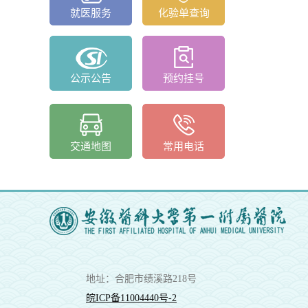
就医服务
化验单查询
公示公告
预约挂号
交通地图
常用电话
地址：合肥市绩溪路218号
皖ICP备11004440号-2