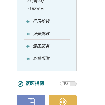
> 特需诊疗
> 临床研究
行风投诉
科普健教
便民服务
监督保障
就医指南