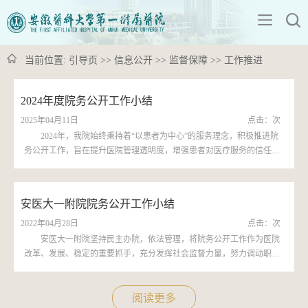
当前位置:
引导页
>>
信息公开
>>
监督保障
>>
工作推进
2024年度院务公开工作小结
2025年04月11日
点击：
次
2024年，我院始终秉持着“以患者为中心”的服务理念，积极推进院
务公开工作，旨在提升医院管理透明度，增强患者对医疗服务的信任
度，促进医患关系的和谐发展。通过多渠道、全方位的信息公开举措，
我院在院务公开工作方面取得了一定的成效，现将具体工作总结如下：
一是坚持聚焦主线，拓宽院务公开维度。严格按照《安徽省医疗卫生机
安医大一附院院务公开工作小结
构信息公开目录》（皖卫办秘〔2022〕56号）和《关于印发2024年度安
徽省卫生健康委政务公开重点工...
2022年04月28日
点击：
次
安医大一附院坚持民主办院，依法管理，将院务公开工作作为医院
改革、发展、稳定的重要抓手，充分发挥社会监督力量，努力调动职工
参与医院管理积极性，不断拓展院务公开的内涵，丰富院务公开形式，
改进院务公开方法，在强化管理和广泛参与上不断向纵深发展，推动了
医院持续快速发展。一、以制度建设为根本，确保院务公开工作规范有
阅读更多