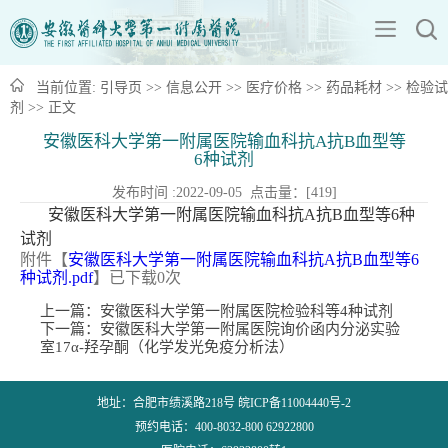
当前位置:
引导页
>>
信息公开
>>
医疗价格
>>
药品耗材
>>
检验试
剂
>> 正文
安徽医科大学第一附属医院输血科抗A抗B血型等
6种试剂
发布时间 :2022-09-05 点击量：[
419
]
安徽医科大学第一附属医院输血科抗A抗B血型等6种
试剂
附件【
安徽医科大学第一附属医院输血科抗A抗B血型等6
种试剂.pdf
】已下载
0
次
上一篇：
安徽医科大学第一附属医院检验科等4种试剂
下一篇：
安徽医科大学第一附属医院询价函内分泌实验
室17α-羟孕酮（化学发光免疫分析法）
地址：合肥市绩溪路218号 皖ICP备11004440号-2
预约电话：400-8032-800 62922800