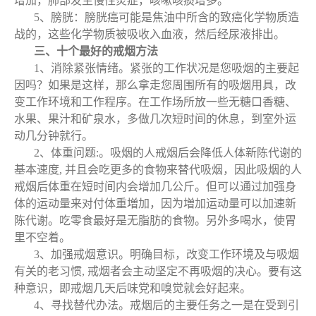
增加，肺部发生慢性炎症，咳嗽咳痰增多。
5、膀胱：膀胱癌可能是焦油中所含的致癌化学物质造
战的，这些化学物质被吸收入血液，然后经尿液排出。
三、十个最好的戒烟方法
1、消除紧张情绪。紧张的工作状况是您吸烟的主要起
因吗？如果是这样，那么拿走您周围所有的吸烟用具，改
变工作环境和工作程序。在工作场所放一些无糖口香糖、
水果、果汁和矿泉水，多做几次短时间的休息，到室外运
动几分钟就行。
2、体重问题:。吸烟的人戒烟后会降低人体新陈代谢的
基本速度, 并且会吃更多的食物来替代吸烟，因此吸烟的人
戒烟后体重在短时间内会增加几公斤。但可以通过加强身
体的运动量来对付体重増加，因为増加运动量可以加速新
陈代谢。吃零食最好是无脂肪的食物。另外多喝水，使胃
里不空着。
3、加强戒烟意识。明确目标，改变工作环境及与吸烟
有关的老习惯, 戒烟者会主动坚定不再吸烟的决心。要有这
种意识，即戒烟几天后味党和嗅觉就会好起来。
4、寻找替代办法。戒烟后的主要任务之一是在受到引