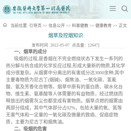
当前位置:
引导页
>>
信息公开
>>
科普健教
>>
健康教育
>> 正文
烟草及控烟知识
发布时间 :2022-05-07 点击量：[
2647
]
一、烟草的成分
吸烟的过程,是香烟在不完全燃烧状态下发生一系列的
热分解与热合成的化学反应过程,形成大量新的物质,其化学
成分很复杂。从烟雾中分离出的有害成分达3000余种,其中
主要毒物质为尼古丁(烟碱)、烟焦油、一氧化碳、氢氰
酸、氨及芳香化合物等。烟草中原有的蛋白质、碳水化台
物、维生素、氨基酸等人体需要的有益物质，经过燃烧而
释放出的烟雾灰尘也都变成有害物质。烟草点燃的烟雾由
两部分组成，其中气体部分占92%，包拾大量的氧、氮等
无害气体和一定量的一氧化碳及微量的致癌、促癌症物
质，主要为尼古丁和烟焦油。
二、吸烟的危害