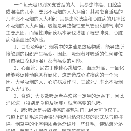
一个每天吸15到20支香烟的人，其易患肺癌、口腔癌
或喉癌的几率，要比不吸烟的人大14倍；其易患食道癌的
几率比不吸烟的人大4倍；其易患膀胱癌和心脏病的几率比
不吸烟的人大两倍。吸烟是导致慢性支气管炎和肺气肿的
主要原因，而慢性肺部疾病本身也增加了罹患肺炎、心脏
病和高血压的危险。
1、口腔及喉部：烟雾中的焦油是致癌物质，能导致所
接触到的组织产生癌变。因此，吸烟者呼吸道的任何部位
（包括口腔和咽喉）都有癌变的可能。
2、心血管：尼古丁能使心跳加快、血压升高，一氧化
碳能够促使动脉粥样硬化，这是造成心脏疾病的一个原
因。大量吸烟的人，心脏病发作时，其致死几率比不吸烟
的人大很多。
3、食道：大多数吸烟者喜欢将一定量的烟吞下，因此
消化道 （特别是食道及咽部）就有癌变的危险。
4、肺: 吸烟是导致肺癌的罪魁祸首已经无可争议了。
气道上的纤毛通常会将异物连同粘液以痰的形式从气道排
除。烟草中的化学物质会逐渐破坏一些纤毛，使粘液分泌