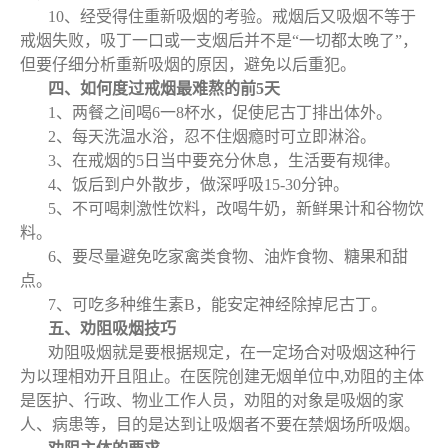
10、经受得住重新吸烟的考验。戒烟后又吸烟不等于
戒烟失败，吸丁一口或一支烟后并不是“一切都太晚了”，
但要仔细分析重新吸烟的原因，避免以后重犯。
四、如何度过戒烟最难熬的前5天
1、两餐之间喝6一8杯水，促使尼古丁排出体外。
2、每天洗温水浴，忍不住烟瘾时可立即淋浴。
3、在戒烟的5日当中要充分休息，生活要有规律。
4、饭后到户外散步，做深呼吸15-30分钟。
5、不可喝刺激性饮料，改喝牛奶，新鲜果计和谷物饮
料。
6、要尽量避免吃家禽类食物、油炸食物、糖果和甜
点。
7、可吃多种维生素B，能安定神经除掉尼古丁。
五、劝阻吸烟技巧
劝阻吸烟就是要根据规定，在一定场合对吸烟这种行
为以理相劝开且阻止。在医院创建无烟单位中,劝阻的主体
是医护、行政、物业工作人员，劝阻的对象是吸烟的家
人、病患等，目的是达到让吸烟者不要在禁烟场所吸烟。