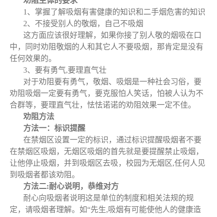
劝阻主体的要求
1、掌握了解吸烟有害健康的知识和二手烟危害的知识
2、不接受别人的敬烟，自己不吸烟
这方面应该很好理解，如果你接了别人敬的烟吸在口
中，同时劝阻敬烟的人和其它人不要吸烟，那肯定是没有
任何效果的。
3、要有勇气,要理直气壮
对于劝阻要有勇气，敬烟、吸烟是一种社会习俗，要
劝阻吸烟一定要有勇气，要克服怕人笑话，怕被人认为不
合群等，要理直气壮，怯怯诺诺的劝阻效果一定不佳。
劝阻方法
方法一：标识提醒
在禁烟区设置一定的标识，通过标识提醒吸烟者不要
在禁烟区吸烟，无烟区吸烟的首先就是要提醒禁止吸烟，
让他停止吸烟，并到吸烟区去吸，校园为无烟区,任何人见
到吸烟者都该劝阻。
方法二:耐心说明，恭维对方
耐心向吸烟者说明这是单位的制度和相关法规的规
定，请吸烟者理解。如“先生,吸烟有可能使他人的健康造