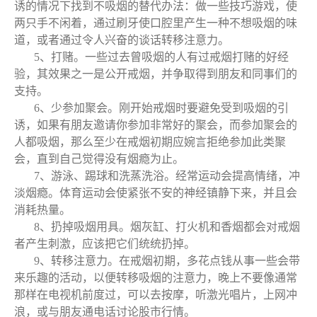
诱的情况下找到不吸烟的替代办法：做一些技巧游戏，使
两只手不闲着，通过刷牙使口腔里产生一种不想吸烟的味
道，或者通过令人兴奋的谈话转移注意力。
5、打赌。一些过去曾吸烟的人有过戒烟打赌的好经
验，其效果之一是公开戒烟，并争取得到朋友和同事们的
支持。
6、少参加聚会。刚开始戒烟时要避免受到吸烟的引
诱，如果有朋友邀请你参加非常好的聚会，而参加聚会的
人都吸烟，那么至少在戒烟初期应婉言拒绝参加此类聚
会，直到自己觉得没有烟瘾为止。
7、游泳、踢球和洗蒸洗浴。经常运动会提高情绪，冲
淡烟瘾。体育运动会使紧张不安的神经镇静下来，并且会
消耗热量。
8、扔掉吸烟用具。烟灰缸、打火机和香烟都会对戒烟
者产生刺激，应该把它们统统扔掉。
9、转移注意力。在戒烟初期，多花点钱从事一些会带
来乐趣的活动，以便转移吸烟的注意力，晚上不要像通常
那样在电视机前度过，可以去按摩，听激光唱片，上网冲
浪，或与朋友通电话讨论股市行情。